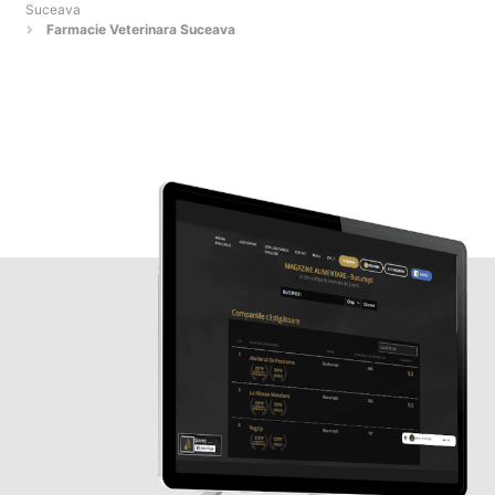
Suceava
Farmacie Veterinara Suceava