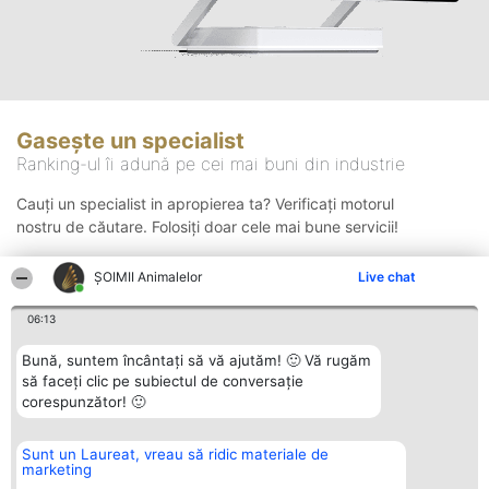
Gasește un specialist
Ranking-ul îi adună pe cei mai buni din industrie
Cauți un specialist in apropierea ta? Verificați motorul
nostru de căutare. Folosiți doar cele mai bune servicii!
ŞOIMII Animalelor
Live chat
Căutare
06:13
Bună, suntem încântați să vă ajutăm! 🙂 Vă rugăm
să faceți clic pe subiectul de conversație
corespunzător! 🙂
Sunt un Laureat, vreau să ridic materiale de
Organizator Ranking
Plebiscyt
Contact
marketing
BRIGHT SOLUTIONS BR SRL
Câștigătorii
Contact
Aleea Timisul De Sus 2 Bl. A30
Lista Tuturor