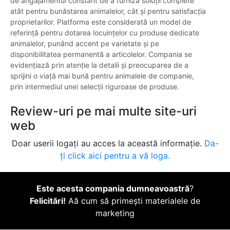
de angajamentul constant de a furniza soluții complete
atât pentru bunăstarea animalelor, cât și pentru satisfacția
proprietarilor. Platforma este considerată un model de
referință pentru dotarea locuințelor cu produse dedicate
animalelor, punând accent pe varietate și pe
disponibilitatea permanentă a articolelor. Compania se
evidențiază prin atenție la detalii și preocuparea de a
sprijini o viață mai bună pentru animalele de companie,
prin intermediul unei selecții riguroase de produse.
Review-uri pe mai multe site-uri
web
Doar userii logați au acces la această informație.
Da-
ți click aici pentru a vă loga.
Este acesta compania dumneavoastră
?
Felicitări!
Aă cum să primești materialele de
marketing