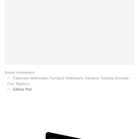
Şoimii Animalelor
Cabinete Veterinare, Farmacii Veterinare, Saloane Toaletaj Animale -
Cluj-Napoca
Edinor Pet