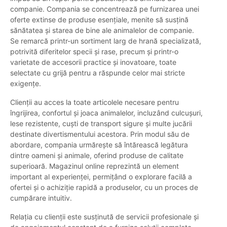
companie. Compania se concentrează pe furnizarea unei
oferte extinse de produse esențiale, menite să susțină
sănătatea și starea de bine ale animalelor de companie.
Se remarcă printr-un sortiment larg de hrană specializată,
potrivită diferitelor specii și rase, precum și printr-o
varietate de accesorii practice și inovatoare, toate
selectate cu grijă pentru a răspunde celor mai stricte
exigențe.
Clienții au acces la toate articolele necesare pentru
îngrijirea, confortul și joaca animalelor, incluzând culcușuri,
lese rezistente, cuști de transport sigure și multe jucării
destinate divertismentului acestora. Prin modul său de
abordare, compania urmărește să întărească legătura
dintre oameni și animale, oferind produse de calitate
superioară. Magazinul online reprezintă un element
important al experienței, permițând o explorare facilă a
ofertei și o achiziție rapidă a produselor, cu un proces de
cumpărare intuitiv.
Relația cu clienții este susținută de servicii profesionale și