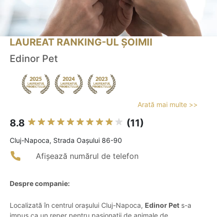
LAUREAT RANKING-UL ȘOIMII
Edinor Pet
Arată mai multe >>
8.8
(11)
Cluj-Napoca, Strada Oașului 86-90
Afișează numărul de telefon
Despre companie:
Localizată în centrul orașului Cluj-Napoca,
Edinor Pet
s-a
impus ca un reper pentru pasionații de animale de