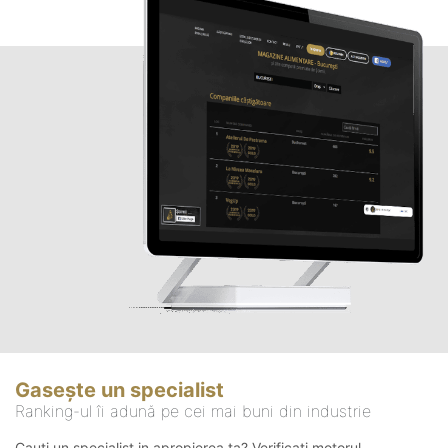
Gasește un specialist
Ranking-ul îi adună pe cei mai buni din industrie
Cauți un specialist in apropierea ta? Verificați motorul