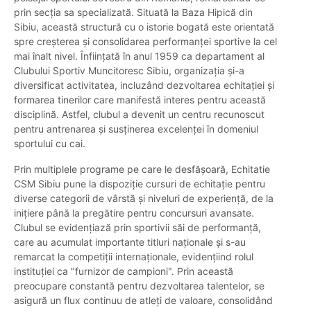
prin secția sa specializată. Situată la Baza Hipică din
Sibiu, această structură cu o istorie bogată este orientată
spre creșterea și consolidarea performanței sportive la cel
mai înalt nivel. Înființată în anul 1959 ca departament al
Clubului Sportiv Muncitoresc Sibiu, organizația și-a
diversificat activitatea, incluzând dezvoltarea echitației și
formarea tinerilor care manifestă interes pentru această
disciplină. Astfel, clubul a devenit un centru recunoscut
pentru antrenarea și susținerea excelenței în domeniul
sportului cu cai.
Prin multiplele programe pe care le desfășoară, Echitatie
CSM Sibiu pune la dispoziție cursuri de echitație pentru
diverse categorii de vârstă și niveluri de experiență, de la
inițiere până la pregătire pentru concursuri avansate.
Clubul se evidențiază prin sportivii săi de performanță,
care au acumulat importante titluri naționale și s-au
remarcat la competiții internaționale, evidențiind rolul
instituției ca "furnizor de campioni". Prin această
preocupare constantă pentru dezvoltarea talentelor, se
asigură un flux continuu de atleți de valoare, consolidând