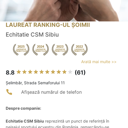
LAUREAT RANKING-UL ȘOIMII
Echitatie CSM Sibiu
Arată mai multe >>
8.8
(61)
Şelimbăr, Strada Semaforului 11
Afișează numărul de telefon
Despre companie:
Echitatie CSM Sibiu
reprezintă un punct de referință în
peisajul sportului ecvestru din România, remarcându-se