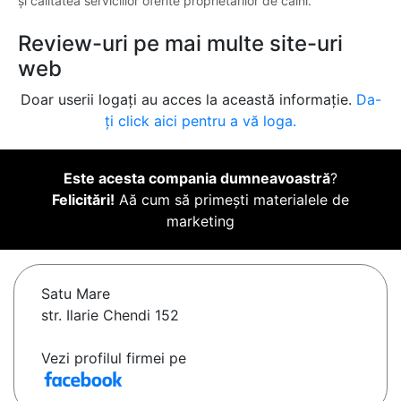
și calitatea serviciilor oferite proprietarilor de câini.
Review-uri pe mai multe site-uri
web
Doar userii logați au acces la această informație.
Da-
ți click aici pentru a vă loga.
Este acesta compania dumneavoastră
?
Felicitări!
Aă cum să primești materialele de
marketing
Satu Mare
str. Ilarie Chendi 152
Vezi profilul firmei pe