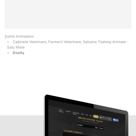
Şoimii Animalelor
Cabinete Veterinare, Farmacii Veterinare, Saloane Toaletaj Animale -
Satu Mare
Doxity