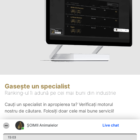
Gasește un specialist
Ranking-ul îi adună pe cei mai buni din industrie
Cauți un specialist in apropierea ta? Verificați motorul
nostru de căutare. Folosiți doar cele mai bune servicii!
ŞOIMII Animalelor
Live chat
Căutare
15:03