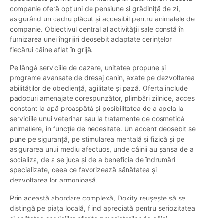
companie oferă opțiuni de pensiune și grădiniță de zi,
asigurând un cadru plăcut și accesibil pentru animalele de
companie. Obiectivul central al activității sale constă în
furnizarea unei îngrijiri deosebit adaptate cerințelor
fiecărui câine aflat în grijă.
Pe lângă serviciile de cazare, unitatea propune și
programe avansate de dresaj canin, axate pe dezvoltarea
abilităților de obediență, agilitate și pază. Oferta include
padocuri amenajate corespunzător, plimbări zilnice, acces
constant la apă proaspătă și posibilitatea de a apela la
serviciile unui veterinar sau la tratamente de cosmetică
animaliere, în funcție de necesitate. Un accent deosebit se
pune pe siguranță, pe stimularea mentală și fizică și pe
asigurarea unui mediu afectuos, unde câinii au șansa de a
socializa, de a se juca și de a beneficia de îndrumări
specializate, ceea ce favorizează sănătatea și
dezvoltarea lor armonioasă.
Prin această abordare complexă, Doxity reușește să se
distingă pe piața locală, fiind apreciată pentru seriozitatea