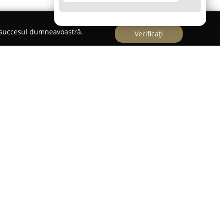
e succesul dumneavoastră.
Verificați
ooming by Lilla
tu Gheorghe, pe strada Paius David nr. 2, în
 funcționează un salon dedicat exclusiv îngrijirii
rooming by Lilla
pune la dispoziție servicii
ntru câini, cât și pentru pisici, fiecare animal
lizată și de expertiză adaptată nevoilor lui.
ordarea blândă sunt aspectele fundamentale ale
uror patrupedelor o ședere lipsită de stres.
 servicii complete de cosmetică pentru animale,