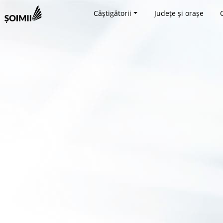
Câștigătorii
Județe și orașe