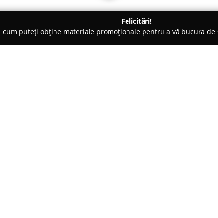
Felicitări!
ți cum puteți obține materiale promoționale pentru a vă bucura d
 Veterinare, Saloane Toaletaj Animale - Sfântu Gheorghe
Dog Gr
Despre companie:
Situat în centrul orașului Sfân
incinta Spitalului Veterinar K2,
animalelor de companie.
Dog G
profesionale de toaletaj atât pe
Arată mai multe >>
beneficiind de atenție individua
Experiența personalului și ab
modului de lucru, asigurând tut
ar K2)
Acest salon este specializat în