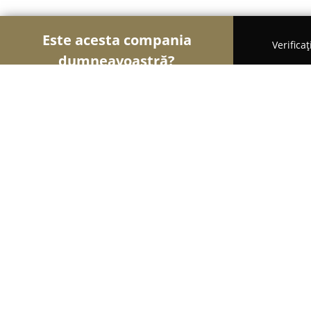
Este acesta compania
Verifica
dumneavoastră?
Şoimii Animalelor
Cabinete Veterinare, Farmacii
Dog Grooming by Lilla
8.8
(11)
Sfântu Gheorghe, Paius David nr.2 (Spital Veterin
Afișează numărul de telefon