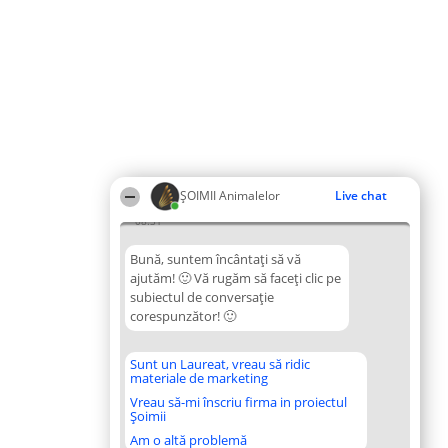
ŞOIMII Animalelor
Live chat
08:31
Bună, suntem încântați să vă
ajutăm! 🙂 Vă rugăm să faceți clic pe
subiectul de conversație
corespunzător! 🙂
Sunt un Laureat, vreau să ridic
materiale de marketing
Vreau să-mi înscriu firma in proiectul
Șoimii
Am o altă problemă