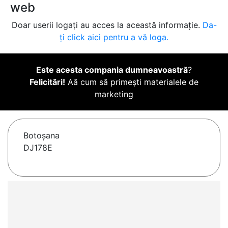
web
Doar userii logați au acces la această informație.
Da-
ți click aici pentru a vă loga.
Este acesta compania dumneavoastră
?
Felicitări!
Aă cum să primești materialele de
marketing
Botoşana
DJ178E