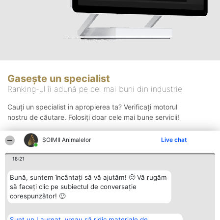
Gasește un specialist
Ranking-ul îi adună pe cei mai buni din industrie
Cauți un specialist in apropierea ta? Verificați motorul
nostru de căutare. Folosiți doar cele mai bune servicii!
ŞOIMII Animalelor
Live chat
Căutare
18:21
Bună, suntem încântați să vă ajutăm! 🙂 Vă rugăm
să faceți clic pe subiectul de conversație
corespunzător! 🙂
Sunt un Laureat, vreau să ridic materiale de