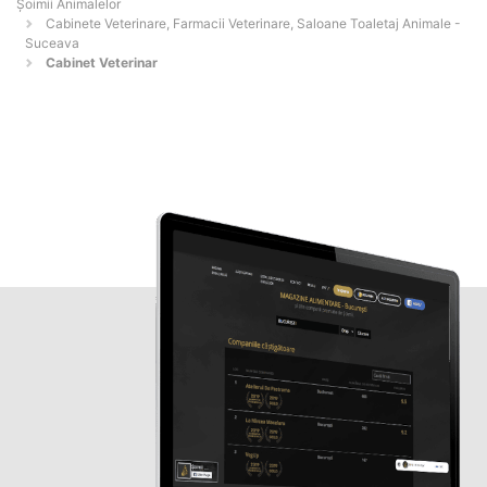
Şoimii Animalelor
Cabinete Veterinare, Farmacii Veterinare, Saloane Toaletaj Animale -
Suceava
Cabinet Veterinar