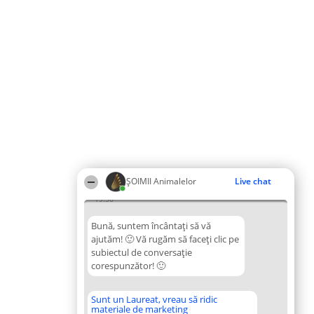
ŞOIMII Animalelor
Live chat
19:56
Bună, suntem încântați să vă
ajutăm! 🙂 Vă rugăm să faceți clic pe
subiectul de conversație
corespunzător! 🙂
Sunt un Laureat, vreau să ridic
materiale de marketing