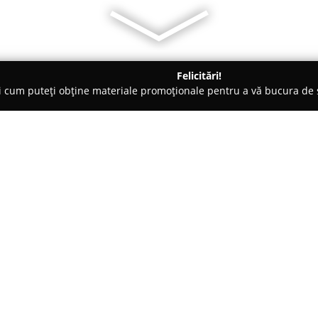
Felicitări!
ți cum puteți obține materiale promoționale pentru a vă bucura d
 Veterinare, Saloane Toaletaj Animale - Bucureşti
PetMag
Despre companie:
Localizat în zona centrală a Pip
București Nord la numărul 14,
oferă sprijin de încredere per
Magazinul pune la dispoziție o
Arată mai multe >>
diverselor necesități ale anima
premium, adaptată fiecărui tip 