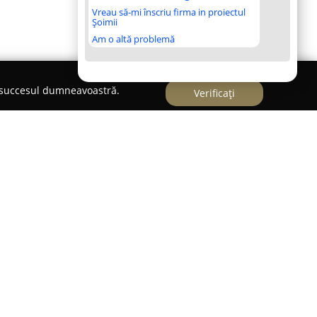
Vreau să-mi înscriu firma in proiectul
Șoimii
Am o altă problemă
e succesul dumneavoastră.
Verificați
era Plaza din Voluntari, județul Ilfov, pe Șoseaua
PetMag
este cunoscut drept un petshop care
soanelor pasionate de animalele de companie.
 varietate bogată de produse, adresându-se
lelor domestice. Sunt disponibile atât hrană
de animal, cât și accesorii moderne, jucării