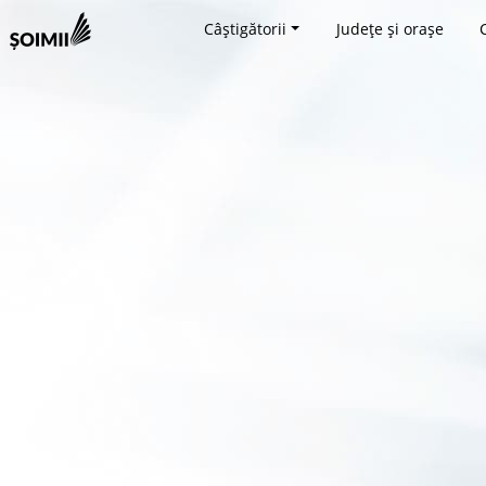
Câștigătorii
Județe și orașe