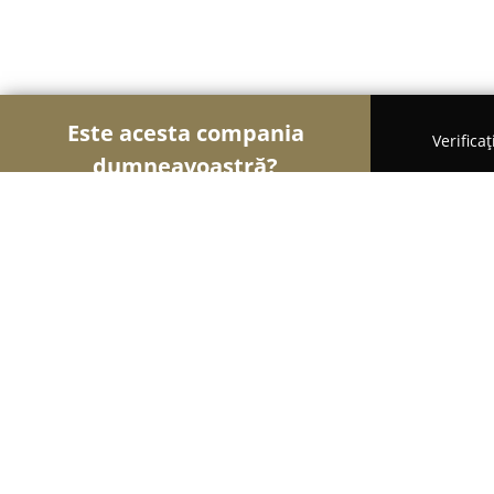
Este acesta compania
Verifica
dumneavoastră?
Şoimii Animalelor
Cabinete Veterinare, Farmacii
PetMag
8.9
(184)