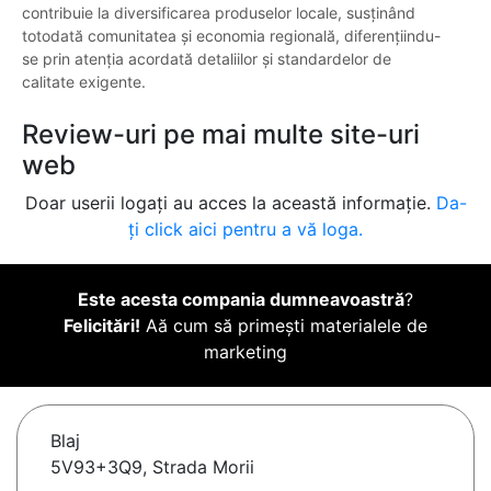
contribuie la diversificarea produselor locale, susținând
totodată comunitatea și economia regională, diferențiindu-
se prin atenția acordată detaliilor și standardelor de
calitate exigente.
Review-uri pe mai multe site-uri
web
Doar userii logați au acces la această informație.
Da-
ți click aici pentru a vă loga.
Este acesta compania dumneavoastră
?
Felicitări!
Aă cum să primești materialele de
marketing
Blaj
5V93+3Q9, Strada Morii