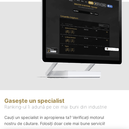
Gasește un specialist
Ranking-ul îi adună pe cei mai buni din industrie
Cauți un specialist in apropierea ta? Verificați motorul
nostru de căutare. Folosiți doar cele mai bune servicii!