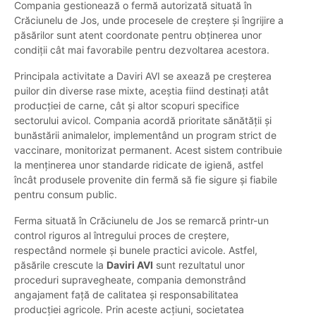
Compania gestionează o fermă autorizată situată în
Crăciunelu de Jos, unde procesele de creștere și îngrijire a
păsărilor sunt atent coordonate pentru obținerea unor
condiții cât mai favorabile pentru dezvoltarea acestora.
Principala activitate a Daviri AVI se axează pe creșterea
puilor din diverse rase mixte, aceștia fiind destinați atât
producției de carne, cât și altor scopuri specifice
sectorului avicol. Compania acordă prioritate sănătății și
bunăstării animalelor, implementând un program strict de
vaccinare, monitorizat permanent. Acest sistem contribuie
la menținerea unor standarde ridicate de igienă, astfel
încât produsele provenite din fermă să fie sigure și fiabile
pentru consum public.
Ferma situată în Crăciunelu de Jos se remarcă printr-un
control riguros al întregului proces de creștere,
respectând normele și bunele practici avicole. Astfel,
păsările crescute la
Daviri AVI
sunt rezultatul unor
proceduri supravegheate, compania demonstrând
angajament față de calitatea și responsabilitatea
producției agricole. Prin aceste acțiuni, societatea