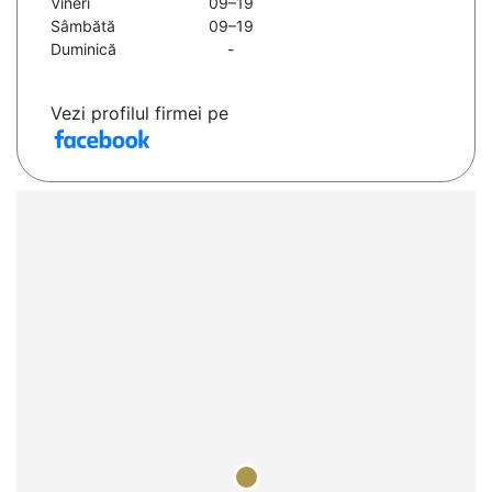
Vineri
09–19
Sâmbătă
09–19
Duminică
-
Vezi profilul firmei pe