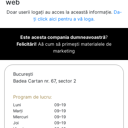
web
Doar userii logați au acces la această informație.
Da-
ți click aici pentru a vă loga.
Este acesta compania dumneavoastră
?
Felicitări!
Aă cum să primești materialele de
marketing
Bucureşti
Badea Cartan nr. 67, sector 2
Program de lucru:
Luni
09–19
Marți
09–19
Miercuri
09–19
Joi
09–19