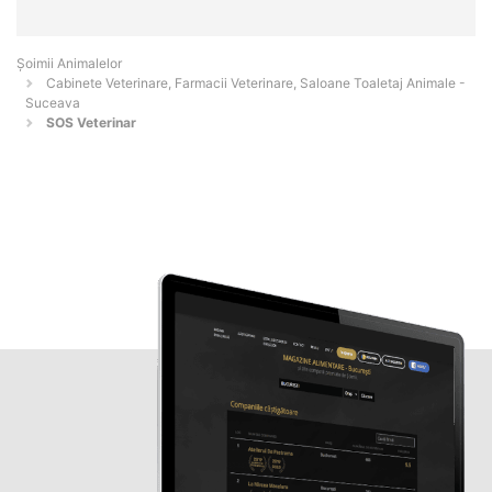
Şoimii Animalelor
Cabinete Veterinare, Farmacii Veterinare, Saloane Toaletaj Animale -
Suceava
SOS Veterinar