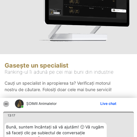
Gasește un specialist
Ranking-ul îi adună pe cei mai buni din industrie
Cauți un specialist in apropierea ta? Verificați motorul
nostru de căutare. Folosiți doar cele mai bune servicii!
ŞOIMII Animalelor
Live chat
Căutare
13:17
Bună, suntem încântați să vă ajutăm! 🙂 Vă rugăm
să faceți clic pe subiectul de conversație