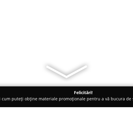
Felicitări!
ți cum puteți obține materiale promoționale pentru a vă bucura d
 Veterinare, Saloane Toaletaj Animale - Cluj
Călărie Săndulești