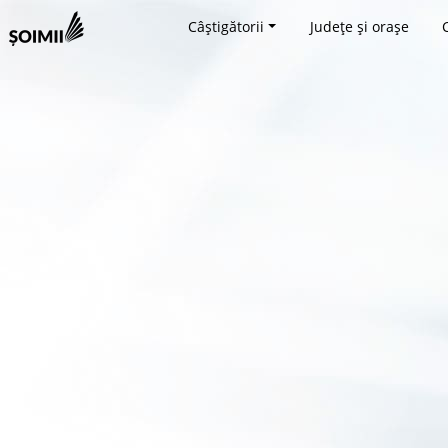
Câștigătorii
Județe și orașe