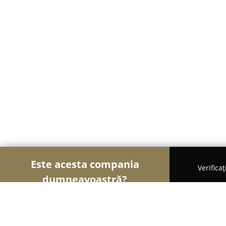
Este acesta compania
Verifica
dumneavoastră?
Şoimii Animalelor
Cabinete Veterinare, Farmacii