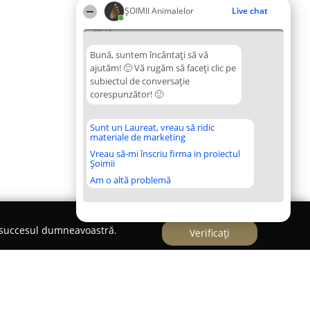
ŞOIMII Animalelor
Live chat
03:13
Bună, suntem încântați să vă
ajutăm! 🙂 Vă rugăm să faceți clic pe
subiectul de conversație
corespunzător! 🙂
Sunt un Laureat, vreau să ridic
materiale de marketing
Vreau să-mi înscriu firma in proiectul
Șoimii
Am o altă problemă
e succesul dumneavoastră.
Verificați