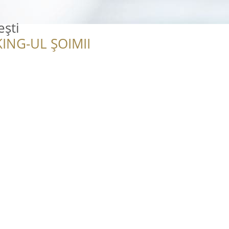
ești
ING-UL ȘOIMII