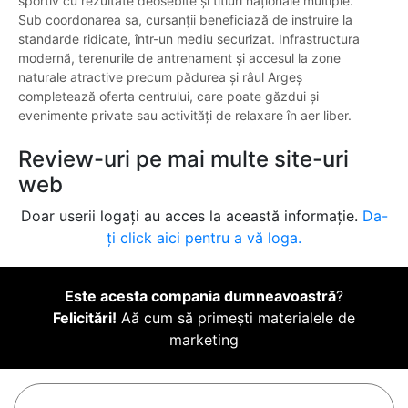
sportiv cu rezultate deosebite și titluri naționale multiple.
Sub coordonarea sa, cursanții beneficiază de instruire la
standarde ridicate, într-un mediu securizat. Infrastructura
modernă, terenurile de antrenament și accesul la zone
naturale atractive precum pădurea și râul Argeș
completează oferta centrului, care poate găzdui și
evenimente private sau activități de relaxare în aer liber.
Review-uri pe mai multe site-uri
web
Doar userii logați au acces la această informație.
Da-
ți click aici pentru a vă loga.
Este acesta compania dumneavoastră
?
Felicitări!
Aă cum să primești materialele de
marketing