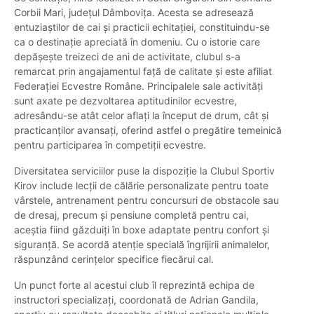
Corbii Mari, județul Dâmbovița. Acesta se adresează
entuziaștilor de cai și practicii echitației, constituindu-se
ca o destinație apreciată în domeniu. Cu o istorie care
depășește treizeci de ani de activitate, clubul s-a
remarcat prin angajamentul față de calitate și este afiliat
Federației Ecvestre Române. Principalele sale activități
sunt axate pe dezvoltarea aptitudinilor ecvestre,
adresându-se atât celor aflați la început de drum, cât și
practicanților avansați, oferind astfel o pregătire temeinică
pentru participarea în competiții ecvestre.
Diversitatea serviciilor puse la dispoziție la Clubul Sportiv
Kirov include lecții de călărie personalizate pentru toate
vârstele, antrenament pentru concursuri de obstacole sau
de dresaj, precum și pensiune completă pentru cai,
aceștia fiind găzduiți în boxe adaptate pentru confort și
siguranță. Se acordă atenție specială îngrijirii animalelor,
răspunzând cerințelor specifice fiecărui cal.
Un punct forte al acestui club îl reprezintă echipa de
instructori specializați, coordonată de Adrian Gandila,