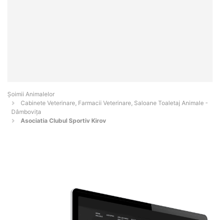
Şoimii Animalelor
Cabinete Veterinare, Farmacii Veterinare, Saloane Toaletaj Animale -
Dâmboviţa
Asociatia Clubul Sportiv Kirov