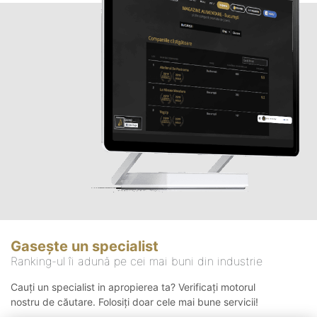
Gasește un specialist
Ranking-ul îi adună pe cei mai buni din industrie
Cauți un specialist in apropierea ta? Verificați motorul
nostru de căutare. Folosiți doar cele mai bune servicii!