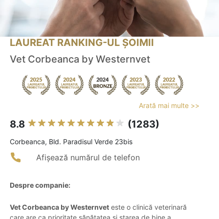
LAUREAT RANKING-UL ȘOIMII
Vet Corbeanca by Westernvet
Arată mai multe >>
8.8
(1283)
Corbeanca, Bld. Paradisul Verde 23bis
Afișează numărul de telefon
Despre companie:
Vet Corbeanca by Westernvet
este o clinică veterinară
care are ca prioritate sănătatea și starea de bine a