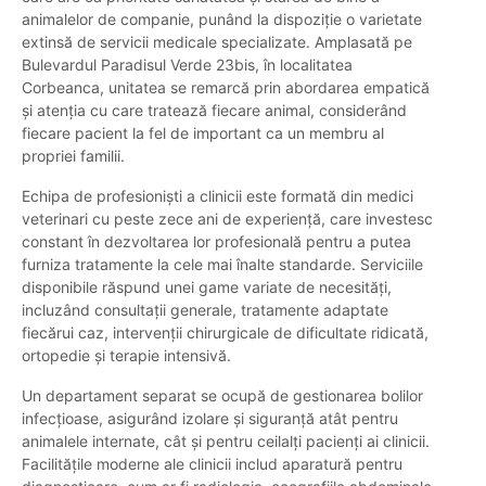
animalelor de companie, punând la dispoziție o varietate
extinsă de servicii medicale specializate. Amplasată pe
Bulevardul Paradisul Verde 23bis, în localitatea
Corbeanca, unitatea se remarcă prin abordarea empatică
și atenția cu care tratează fiecare animal, considerând
fiecare pacient la fel de important ca un membru al
propriei familii.
Echipa de profesioniști a clinicii este formată din medici
veterinari cu peste zece ani de experiență, care investesc
constant în dezvoltarea lor profesională pentru a putea
furniza tratamente la cele mai înalte standarde. Serviciile
disponibile răspund unei game variate de necesități,
incluzând consultații generale, tratamente adaptate
fiecărui caz, intervenții chirurgicale de dificultate ridicată,
ortopedie și terapie intensivă.
Un departament separat se ocupă de gestionarea bolilor
infecțioase, asigurând izolare și siguranță atât pentru
animalele internate, cât și pentru ceilalți pacienți ai clinicii.
Facilitățile moderne ale clinicii includ aparatură pentru