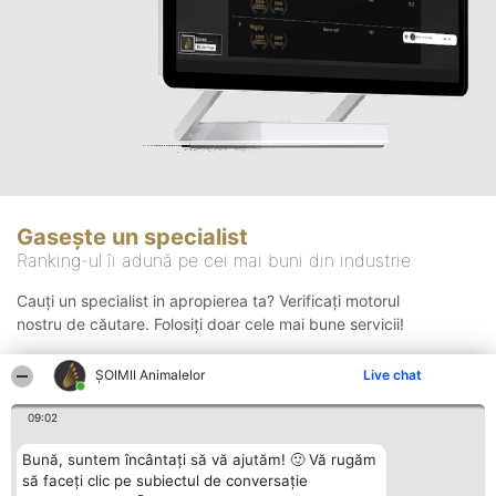
Gasește un specialist
Ranking-ul îi adună pe cei mai buni din industrie
Cauți un specialist in apropierea ta? Verificați motorul
nostru de căutare. Folosiți doar cele mai bune servicii!
ŞOIMII Animalelor
Live chat
Căutare
09:02
Bună, suntem încântați să vă ajutăm! 🙂 Vă rugăm
să faceți clic pe subiectul de conversație