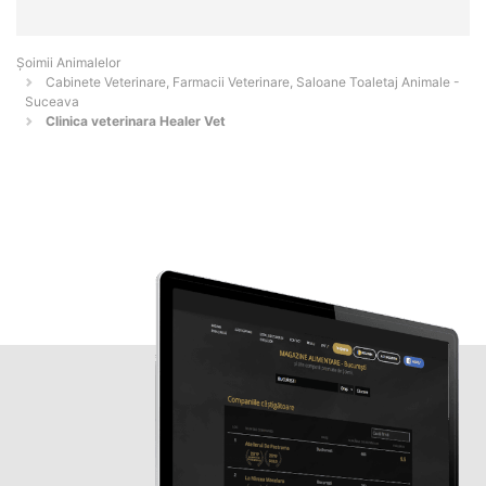
Şoimii Animalelor
Cabinete Veterinare, Farmacii Veterinare, Saloane Toaletaj Animale -
Suceava
Clinica veterinara Healer Vet