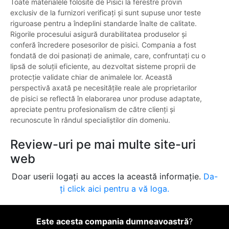
Toate materialele folosite de Pisici la ferestre provin
exclusiv de la furnizori verificați și sunt supuse unor teste
riguroase pentru a îndeplini standarde înalte de calitate.
Rigorile procesului asigură durabilitatea produselor și
conferă încredere posesorilor de pisici. Compania a fost
fondată de doi pasionați de animale, care, confruntați cu o
lipsă de soluții eficiente, au dezvoltat sisteme proprii de
protecție validate chiar de animalele lor. Această
perspectivă axată pe necesitățile reale ale proprietarilor
de pisici se reflectă în elaborarea unor produse adaptate,
apreciate pentru profesionalism de către clienți și
recunoscute în rândul specialiștilor din domeniu.
Review-uri pe mai multe site-uri
web
Doar userii logați au acces la această informație.
Da-
ți click aici pentru a vă loga.
Este acesta compania dumneavoastră
?