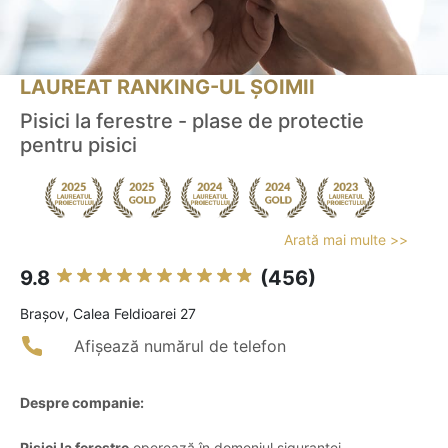
LAUREAT RANKING-UL ȘOIMII
Pisici la ferestre - plase de protectie
pentru pisici
Arată mai multe >>
9.8
(456)
Braşov, Calea Feldioarei 27
Afișează numărul de telefon
Despre companie:
Pisici la ferestre
operează în domeniul siguranței