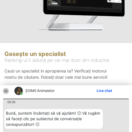
Gasește un specialist
Ranking-ul îi adună pe cei mai buni din industrie
Cauți un specialist in apropierea ta? Verificați motorul
nostru de căutare. Folosiți doar cele mai bune servicii!
ŞOIMII Animalelor
Live chat
Căutare
05:30
Bună, suntem încântați să vă ajutăm! 🙂 Vă rugăm
să faceți clic pe subiectul de conversație
corespunzător! 🙂