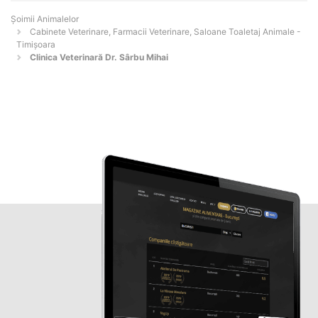
Şoimii Animalelor
Cabinete Veterinare, Farmacii Veterinare, Saloane Toaletaj Animale -
Timişoara
Clinica Veterinară Dr. Sârbu Mihai