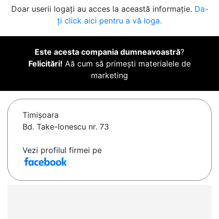
Doar userii logați au acces la această informație.
Da-
ți click aici pentru a vă loga.
Este acesta compania dumneavoastră
?
Felicitări!
Aă cum să primești materialele de
marketing
Timişoara
Bd. Take-Ionescu nr. 73
Vezi profilul firmei pe