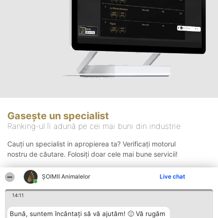
Gasește un specialist
Ranking-ul îi adună pe cei mai buni din industrie
Cauți un specialist in apropierea ta? Verificați motorul
nostru de căutare. Folosiți doar cele mai bune servicii!
ŞOIMII Animalelor
Live chat
Căutare
14:11
Bună, suntem încântați să vă ajutăm! 🙂 Vă rugăm