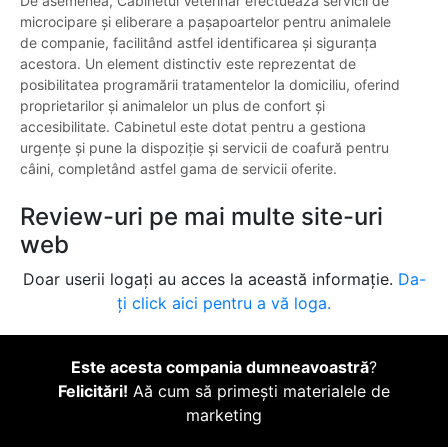
De asemenea, Cabinetul Veterinar efectuează servicii de
microcipare și eliberare a pașapoartelor pentru animalele
de companie, facilitând astfel identificarea și siguranța
acestora. Un element distinctiv este reprezentat de
posibilitatea programării tratamentelor la domiciliu, oferind
proprietarilor și animalelor un plus de confort și
accesibilitate. Cabinetul este dotat pentru a gestiona
urgențe și pune la dispoziție și servicii de coafură pentru
câini, completând astfel gama de servicii oferite.
Review-uri pe mai multe site-uri
web
Doar userii logați au acces la această informație.
Da-
ți click aici pentru a vă loga.
Este acesta compania dumneavoastră
?
Felicitări!
Aă cum să primești materialele de
marketing