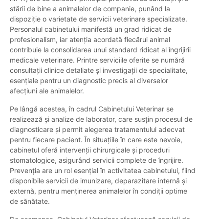
stării de bine a animalelor de companie, punând la
dispoziție o varietate de servicii veterinare specializate.
Personalul cabinetului manifestă un grad ridicat de
profesionalism, iar atenția acordată fiecărui animal
contribuie la consolidarea unui standard ridicat al îngrijirii
medicale veterinare. Printre serviciile oferite se numără
consultații clinice detaliate și investigații de specialitate,
esențiale pentru un diagnostic precis al diverselor
afecțiuni ale animalelor.
Pe lângă acestea, în cadrul Cabinetului Veterinar se
realizează și analize de laborator, care susțin procesul de
diagnosticare și permit alegerea tratamentului adecvat
pentru fiecare pacient. În situațiile în care este nevoie,
cabinetul oferă intervenții chirurgicale și proceduri
stomatologice, asigurând servicii complete de îngrijire.
Prevenția are un rol esențial în activitatea cabinetului, fiind
disponibile servicii de imunizare, deparazitare internă și
externă, pentru menținerea animalelor în condiții optime
de sănătate.