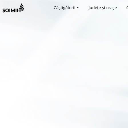
Câștigătorii
Județe și orașe