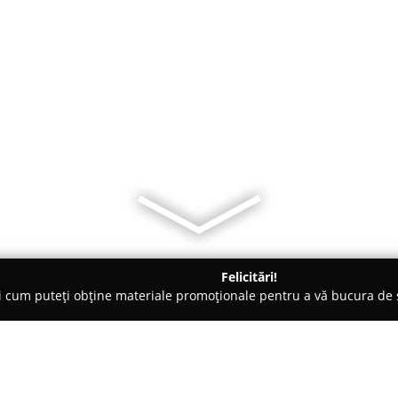
Felicitări!
ți cum puteți obține materiale promoționale pentru a vă bucura d
 Veterinare, Saloane Toaletaj Animale - Hunedoara
Pet Shop Az