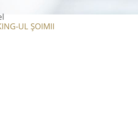
el
ING-UL ȘOIMII