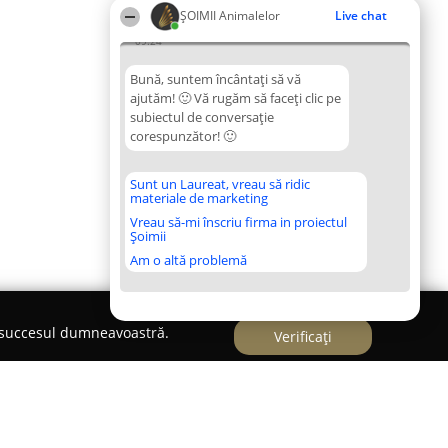
ŞOIMII Animalelor
Live chat
09:24
Bună, suntem încântați să vă
ajutăm! 🙂 Vă rugăm să faceți clic pe
subiectul de conversație
corespunzător! 🙂
Sunt un Laureat, vreau să ridic
materiale de marketing
Vreau să-mi înscriu firma in proiectul
Șoimii
Am o altă problemă
e succesul dumneavoastră.
Verificați
orel