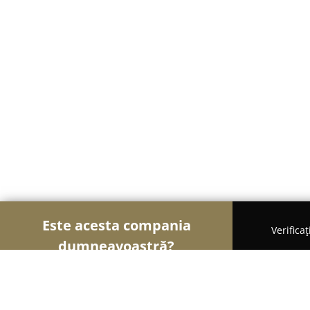
Este acesta compania
Verifica
dumneavoastră?
Şoimii Animalelor
Cabinete Veterinare, Farmacii