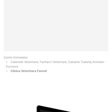
Şoimii Animalelor
Cabinete Veterinare, Farmacii Veterinare, Saloane Toaletaj Animale -
Suceava
Clinica Veterinara Fanvet