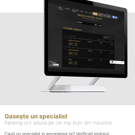
Gasește un specialist
Ranking-ul îi adună pe cei mai buni din industrie
Cauți un specialist in apropierea ta? Verificați motorul