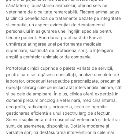
sănătatea și bunăstarea animalelor, oferind servicii
veterinare de o calitate remarcabilă. Fiecare animal adus
la clinică beneficiază de tratamente bazate pe integritate
și empatie, un aspect evidențiat de devotamentul
personalului în asigurarea unei îngrijiri speciale pentru
fiecare pacient. Abordarea practicată de Fanvet
urmărește atingerea unei performanțe medicale
superioare, susținută de profesionalism și o înțelegere
amplă a cerințelor animalelor de companie.
Portofoliul clinicii cuprinde o paletă variată de servicii,
printre care se regăsesc consultații, analize complete de
laborator, proceduri terapeutice personalizate, precum și
operații chirurgicale ce includ atât intervențiile minore, cât
și pe cele de amploare. În plus, clinica oferă expertiză în
domenii precum oncologia veterinară, medicina internă,
ecografia, radiologia și ortopedia, ceea ce permite
gestionarea eficientă a unui spectru larg de afecțiuni.
Servicii suplimentare de cosmetică veterinară și detartraj
sunt, de asemenea, disponibile. Dotările moderne și
versatile sprijină desfășurarea intervențiilor la cele mai