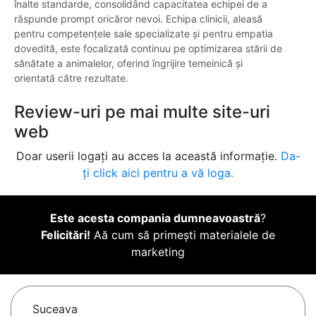
înalte standarde, consolidând capacitatea echipei de a
răspunde prompt oricăror nevoi. Echipa clinicii, aleasă
pentru competențele sale specializate și pentru empatia
dovedită, este focalizată continuu pe optimizarea stării de
sănătate a animalelor, oferind îngrijire temeinică și
orientată către rezultate.
Review-uri pe mai multe site-uri
web
Doar userii logați au acces la această informație.
Da-
ți click aici pentru a vă loga.
Este acesta compania dumneavoastră
?
Felicitări!
Aă cum să primești materialele de
marketing
Suceava