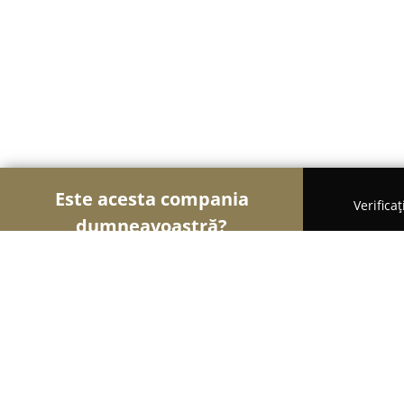
Este acesta compania
Verifica
dumneavoastră?
Şoimii Animalelor
Cabinete Veterinare, Farmacii
PetMart - Pet shop online cu livrare 