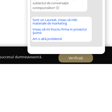
subiectul de conversație
corespunzător! 🙂
Sunt un Laureat, vreau să ridic
materiale de marketing
Vreau să-mi înscriu firma in proiectul
Șoimii
Am o altă problemă
e succesul dumneavoastră.
Verificați
shop online cu livrare la domiciliu
 shop online de încredere, concentrat pe