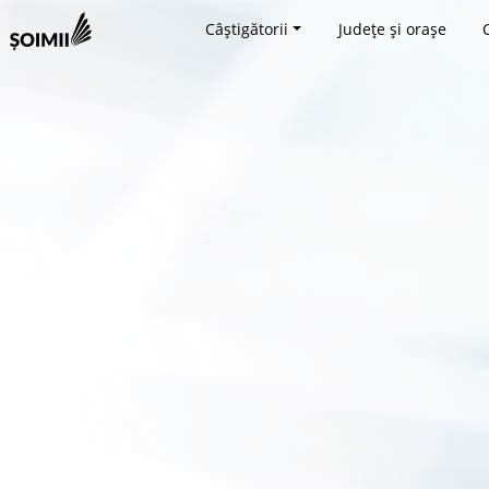
Câștigătorii
Județe și orașe