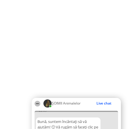
ŞOIMII Animalelor
Live chat
22:03
Bună, suntem încântați să vă
ajutăm! 🙂 Vă rugăm să faceți clic pe