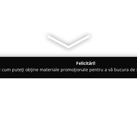
Felicitări!
ți cum puteți obține materiale promoționale pentru a vă bucura d
 Veterinare, Saloane Toaletaj Animale - Bucureşti
PetMart - Pet 
la domiciliu
Despre companie:
PetMart
funcționează ca un pet