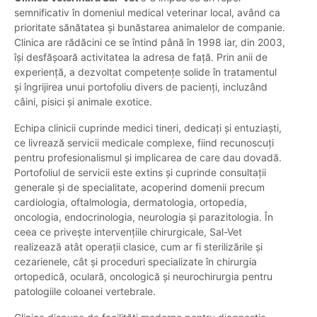
semnificativ în domeniul medical veterinar local, având ca
prioritate sănătatea și bunăstarea animalelor de companie.
Clinica are rădăcini ce se întind până în 1998 iar, din 2003,
își desfășoară activitatea la adresa de față. Prin anii de
experiență, a dezvoltat competențe solide în tratamentul
și îngrijirea unui portofoliu divers de pacienți, incluzând
câini, pisici și animale exotice.
Echipa clinicii cuprinde medici tineri, dedicați și entuziaști,
ce livrează servicii medicale complexe, fiind recunoscuți
pentru profesionalismul și implicarea de care dau dovadă.
Portofoliul de servicii este extins și cuprinde consultații
generale și de specialitate, acoperind domenii precum
cardiologia, oftalmologia, dermatologia, ortopedia,
oncologia, endocrinologia, neurologia și parazitologia. În
ceea ce privește intervențiile chirurgicale, Sal-Vet
realizează atât operații clasice, cum ar fi sterilizările și
cezarienele, cât și proceduri specializate în chirurgia
ortopedică, oculară, oncologică și neurochirurgia pentru
patologiile coloanei vertebrale.