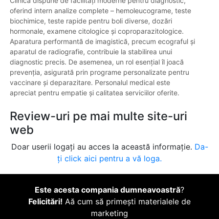
Clinica dispune de facilități moderne pentru diagnostic,
oferind intern analize complete – hemoleucograme, teste
biochimice, teste rapide pentru boli diverse, dozări
hormonale, examene citologice și coproparazitologice.
Aparatura performantă de imagistică, precum ecograful și
aparatul de radiografie, contribuie la stabilirea unui
diagnostic precis. De asemenea, un rol esențial îl joacă
prevenția, asigurată prin programe personalizate pentru
vaccinare și deparazitare. Personalul medical este
apreciat pentru empatie și calitatea serviciilor oferite.
Review-uri pe mai multe site-uri
web
Doar userii logați au acces la această informație.
Da-
ți click aici pentru a vă loga.
Este acesta compania dumneavoastră
?
Felicitări!
Aă cum să primești materialele de
marketing