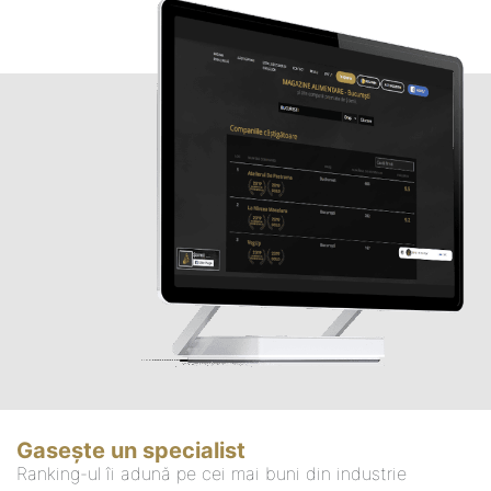
Gasește un specialist
Ranking-ul îi adună pe cei mai buni din industrie