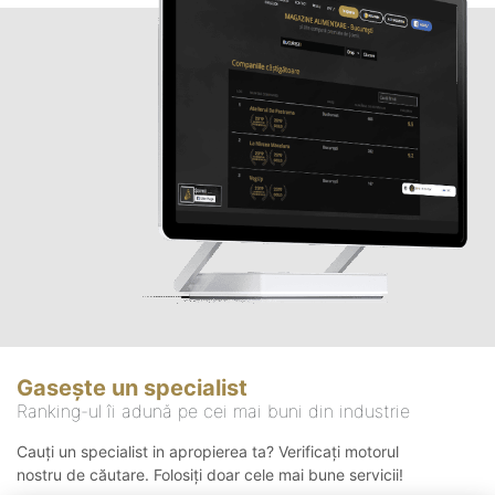
Gasește un specialist
Ranking-ul îi adună pe cei mai buni din industrie
Cauți un specialist in apropierea ta? Verificați motorul
nostru de căutare. Folosiți doar cele mai bune servicii!