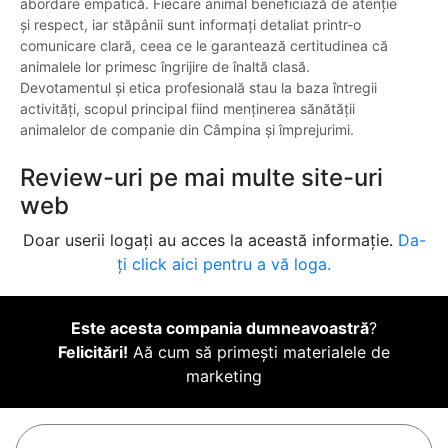
abordare empatică. Fiecare animal beneficiază de atenție
și respect, iar stăpânii sunt informați detaliat printr-o
comunicare clară, ceea ce le garantează certitudinea că
animalele lor primesc îngrijire de înaltă clasă.
Devotamentul și etica profesională stau la baza întregii
activități, scopul principal fiind menținerea sănătății
animalelor de companie din Câmpina și împrejurimi.
Review-uri pe mai multe site-uri
web
Doar userii logați au acces la această informație.
Da-
ți click aici pentru a vă loga.
Este acesta compania dumneavoastră
?
Felicitări!
Aă cum să primești materialele de
marketing