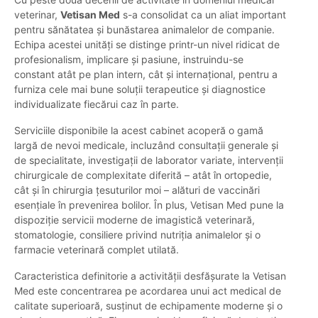
veterinar,
Vetisan Med
s-a consolidat ca un aliat important
pentru sănătatea și bunăstarea animalelor de companie.
Echipa acestei unități se distinge printr-un nivel ridicat de
profesionalism, implicare și pasiune, instruindu-se
constant atât pe plan intern, cât și internațional, pentru a
furniza cele mai bune soluții terapeutice și diagnostice
individualizate fiecărui caz în parte.
Serviciile disponibile la acest cabinet acoperă o gamă
largă de nevoi medicale, incluzând consultații generale și
de specialitate, investigații de laborator variate, intervenții
chirurgicale de complexitate diferită – atât în ortopedie,
cât și în chirurgia țesuturilor moi – alături de vaccinări
esențiale în prevenirea bolilor. În plus, Vetisan Med pune la
dispoziție servicii moderne de imagistică veterinară,
stomatologie, consiliere privind nutriția animalelor și o
farmacie veterinară complet utilată.
Caracteristica definitorie a activității desfășurate la Vetisan
Med este concentrarea pe acordarea unui act medical de
calitate superioară, susținut de echipamente moderne și o