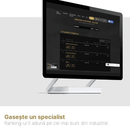
Gasește un specialist
Ranking-ul îi adună pe cei mai buni din industrie