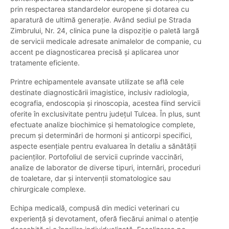
prin respectarea standardelor europene și dotarea cu
aparatură de ultimă generație. Având sediul pe Strada
Zimbrului, Nr. 24, clinica pune la dispoziție o paletă largă
de servicii medicale adresate animalelor de companie, cu
accent pe diagnosticarea precisă și aplicarea unor
tratamente eficiente.
Printre echipamentele avansate utilizate se află cele
destinate diagnosticării imagistice, inclusiv radiologia,
ecografia, endoscopia și rinoscopia, acestea fiind servicii
oferite în exclusivitate pentru județul Tulcea. În plus, sunt
efectuate analize biochimice și hematologice complete,
precum și determinări de hormoni și anticorpi specifici,
aspecte esențiale pentru evaluarea în detaliu a sănătății
pacienților. Portofoliul de servicii cuprinde vaccinări,
analize de laborator de diverse tipuri, internări, proceduri
de toaletare, dar și intervenții stomatologice sau
chirurgicale complexe.
Echipa medicală, compusă din medici veterinari cu
experiență și devotament, oferă fiecărui animal o atenție