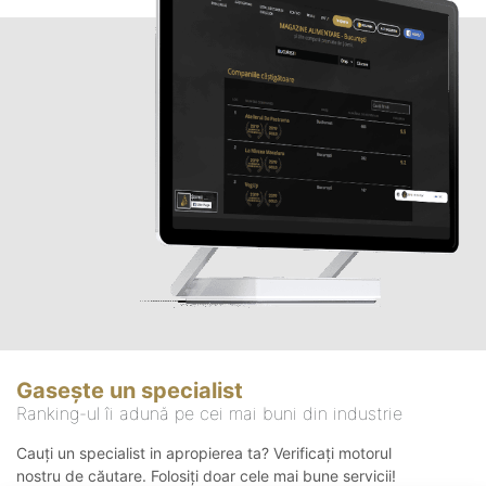
Gasește un specialist
Ranking-ul îi adună pe cei mai buni din industrie
Cauți un specialist in apropierea ta? Verificați motorul
nostru de căutare. Folosiți doar cele mai bune servicii!