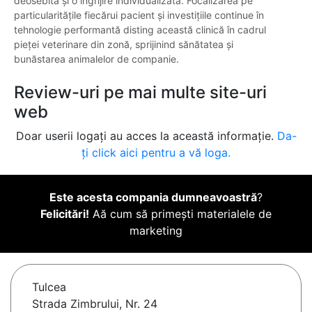
deosebită și o îngrijire individualizată. Focalizarea pe
particularitățile fiecărui pacient și investițiile continue în
tehnologie performantă disting această clinică în cadrul
pieței veterinare din zonă, sprijinind sănătatea și
bunăstarea animalelor de companie.
Review-uri pe mai multe site-uri
web
Doar userii logați au acces la această informație.
Da-
ți click aici pentru a vă loga.
Este acesta compania dumneavoastră
?
Felicitări!
Aă cum să primești materialele de
marketing
Tulcea
Strada Zimbrului, Nr. 24