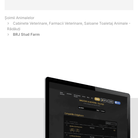
Şoimii Animalelor
Cabinete Veterinare, Farmacii Veterinare, Saloane Toaletaj Animale -
Rădăuţi
BRJ Stud Farm