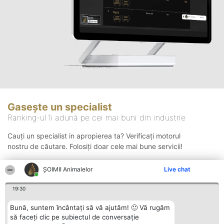
Gasește un specialist
Ranking-ul îi adună pe cei mai buni din industrie
Cauți un specialist in apropierea ta? Verificați motorul
nostru de căutare. Folosiți doar cele mai bune servicii!
ŞOIMII Animalelor
Live chat
Căutare
19:30
Bună, suntem încântați să vă ajutăm! 🙂 Vă rugăm
să faceți clic pe subiectul de conversație