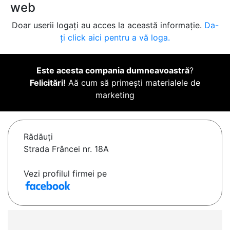
web
Doar userii logați au acces la această informație.
Da-
ți click aici pentru a vă loga.
Este acesta compania dumneavoastră
?
Felicitări!
Aă cum să primești materialele de
marketing
Rădăuţi
Strada Frâncei nr. 18A
Vezi profilul firmei pe