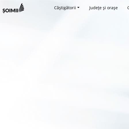
Câștigătorii
Județe și orașe