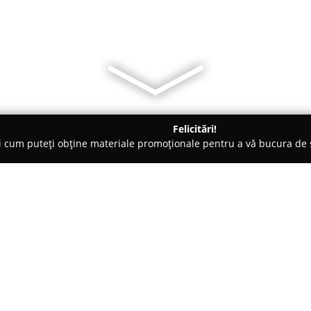
Felicitări!
ți cum puteți obține materiale promoționale pentru a vă bucura d
 Veterinare, Saloane Toaletaj Animale - Giroc
Flextim Farm
Despre companie:
Flextim Farm
este cunoscută î
unei game variate de produse es