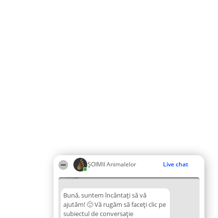
ŞOIMII Animalelor
Live chat
11:38
Bună, suntem încântați să vă
ajutăm! 🙂 Vă rugăm să faceți clic pe
subiectul de conversație