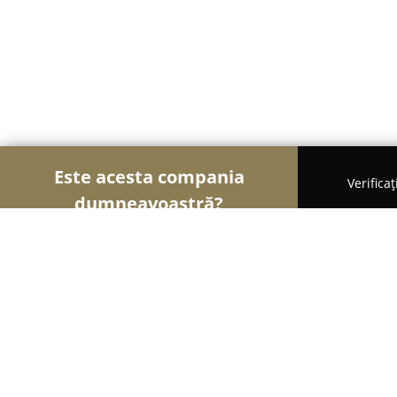
Este acesta compania
Verifica
dumneavoastră?
Şoimii Animalelor
Cabinete Veterinare, Farmacii
Flextim Farm