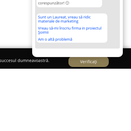
corespunzător! 🙂
Sunt un Laureat, vreau să ridic
materiale de marketing
Vreau să-mi înscriu firma in proiectul
Șoimii
Am o altă problemă
e succesul dumneavoastră.
Verificați
n România pentru specializarea sa în furnizarea
ențiale medicilor veterinari, crescătorilor de