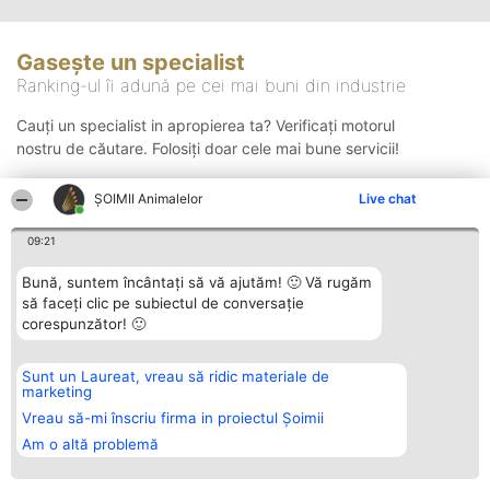
Gasește un specialist
Ranking-ul îi adună pe cei mai buni din industrie
Cauți un specialist in apropierea ta? Verificați motorul
nostru de căutare. Folosiți doar cele mai bune servicii!
ŞOIMII Animalelor
Live chat
Căutare
09:21
Bună, suntem încântați să vă ajutăm! 🙂 Vă rugăm
să faceți clic pe subiectul de conversație
corespunzător! 🙂
Sunt un Laureat, vreau să ridic materiale de
Organizator Ranking
Plebiscyt
Contact
marketing
BRIGHT SOLUTIONS BR SRL
Câștigătorii
Contact
Aleea Timisul De Sus 2 Bl. A30
Lista Tuturor
Vreau să-mi înscriu firma in proiectul Șoimii
Sc. A Et. 4 Ap. 13 Cod 061952
Laureaților
Am o altă problemă
București
Reguli
CUI 36737675
Statut
tel: +40 770 990 492
Politica de