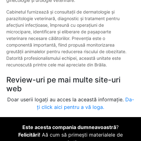
ginecologie și urologie veterinare.
Cabinetul furnizează și consultații de dermatologie și
parazitologie veterinară, diagnostic și tratament pentru
afecțiuni infecțioase, împreună cu operațiuni de
microcipare, identificare și eliberare de pașapoarte
veterinare necesare călătoriilor. Prevenția este o
componentă importantă, fiind propusă monitorizarea
greutății animalelor pentru reducerea riscului de obezitate.
Datorită profesionalismului echipei, această unitate este
recunoscută printre cele mai apreciate din Brăila.
Review-uri pe mai multe site-uri
web
Doar userii logați au acces la această informație.
Da-
ți click aici pentru a vă loga.
Este acesta compania dumneavoastră
?
Felicitări!
Aă cum să primești materialele de