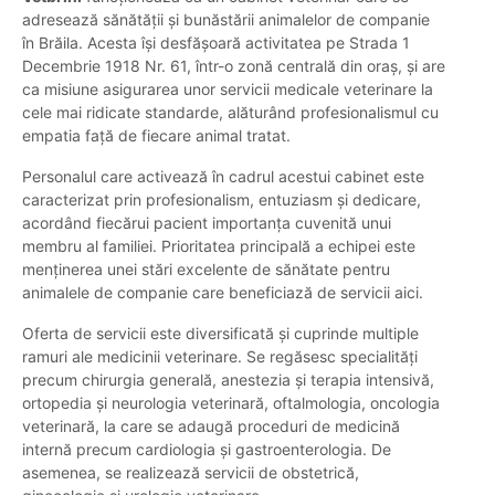
adresează sănătății și bunăstării animalelor de companie
în Brăila. Acesta își desfășoară activitatea pe Strada 1
Decembrie 1918 Nr. 61, într-o zonă centrală din oraș, și are
ca misiune asigurarea unor servicii medicale veterinare la
cele mai ridicate standarde, alăturând profesionalismul cu
empatia față de fiecare animal tratat.
Personalul care activează în cadrul acestui cabinet este
caracterizat prin profesionalism, entuziasm și dedicare,
acordând fiecărui pacient importanța cuvenită unui
membru al familiei. Prioritatea principală a echipei este
menținerea unei stări excelente de sănătate pentru
animalele de companie care beneficiază de servicii aici.
Oferta de servicii este diversificată și cuprinde multiple
ramuri ale medicinii veterinare. Se regăsesc specialități
precum chirurgia generală, anestezia și terapia intensivă,
ortopedia și neurologia veterinară, oftalmologia, oncologia
veterinară, la care se adaugă proceduri de medicină
internă precum cardiologia și gastroenterologia. De
asemenea, se realizează servicii de obstetrică,