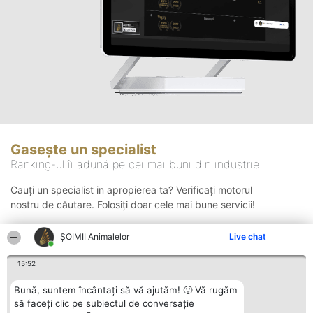
Gasește un specialist
Ranking-ul îi adună pe cei mai buni din industrie
Cauți un specialist in apropierea ta? Verificați motorul
nostru de căutare. Folosiți doar cele mai bune servicii!
ŞOIMII Animalelor
Live chat
Căutare
15:52
Bună, suntem încântați să vă ajutăm! 🙂 Vă rugăm
să faceți clic pe subiectul de conversație