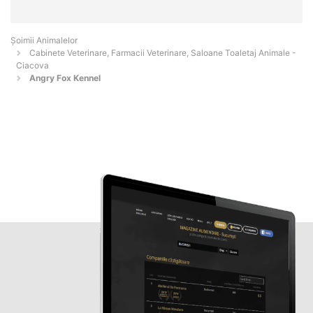
Şoimii Animalelor
Cabinete Veterinare, Farmacii Veterinare, Saloane Toaletaj Animale -
Ciacova
Angry Fox Kennel