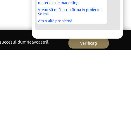
materiale de marketing
Vreau să-mi înscriu firma in proiectul
Șoimii
Am o altă problemă
e succesul dumneavoastră.
Verificați
t ca un cabinet veterinar axat pe sănătatea și
nie, având sediul în centrul orașului. Unitatea
veterinare medicale menite să ofere îngrijire
ară pentru animale. Personalul specializat al
 dedicate, elaborează tratamente personalizate în