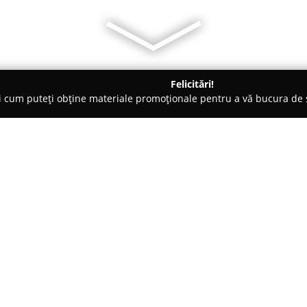
Felicitări!
ți cum puteți obține materiale promoționale pentru a vă bucura d
 Veterinare, Saloane Toaletaj Animale - Botoşani
ANAVET
Despre companie:
Anavet
Botoșani este recunoscu
bunăstarea animalelor de compa
asigură o varietate de servicii 
completă și de calitate superio
Arată mai multe >>
clinicii efectuează consultații