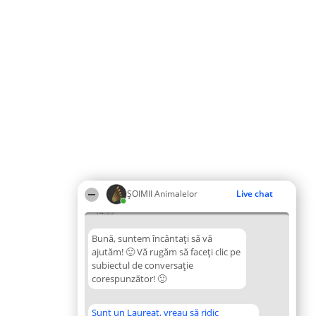
ŞOIMII Animalelor
Live chat
14:09
Bună, suntem încântați să vă
ajutăm! 🙂 Vă rugăm să faceți clic pe
subiectul de conversație
corespunzător! 🙂
Sunt un Laureat, vreau să ridic