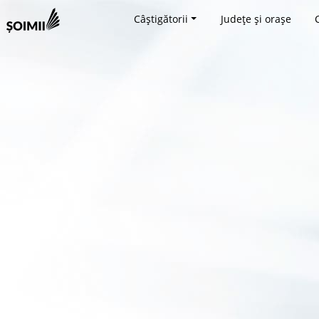
Câștigătorii
Județe și orașe