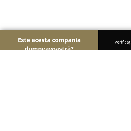
Este acesta compania
Verifica
dumneavoastră?
Şoimii Animalelor
Cabinete Veterinare, Farmacii
ANAVET