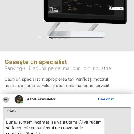
Gasește un specialist
Ranking-ul îi adună pe cei mai buni din industrie
Cauți un specialist in apropierea ta? Verificați motorul
nostru de căutare. Folosiți doar cele mai bune servicii!
ŞOIMII Animalelor
Live chat
Căutare
06:03
Bună, suntem încântați să vă ajutăm! 🙂 Vă rugăm
să faceți clic pe subiectul de conversație
corespunzător! 🙂