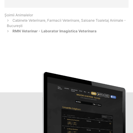
Şoimii Animalelor
Cabinete Veterinare, Farmacii Veterinare, Saloane Toaletaj Animale -
Bucureşti
RMN Veterinar - Laborator Imagistica Veterinara