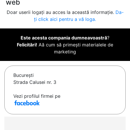
web
Doar userii logați au acces la această informație.
Da-
ți click aici pentru a vă loga.
Este acesta compania dumneavoastră
?
Felicitări!
Aă cum să primești materialele de
marketing
Bucureşti
Strada Calusei nr. 3
Vezi profilul firmei pe