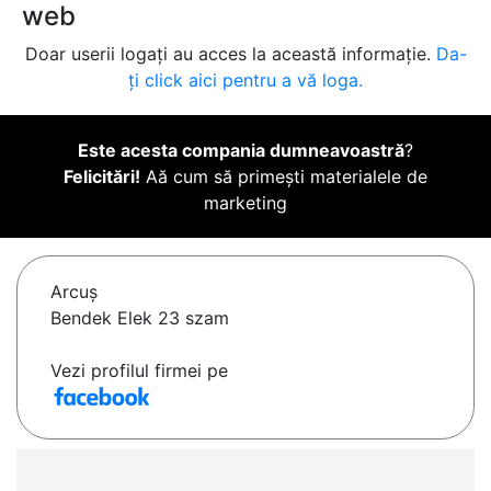
web
Doar userii logați au acces la această informație.
Da-
ți click aici pentru a vă loga.
Este acesta compania dumneavoastră
?
Felicitări!
Aă cum să primești materialele de
marketing
Arcuş
Bendek Elek 23 szam
Vezi profilul firmei pe