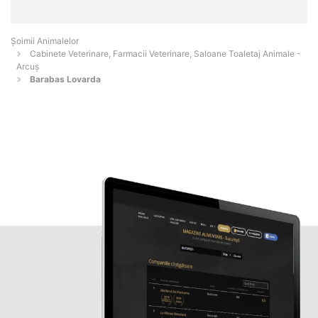
Şoimii Animalelor
Cabinete Veterinare, Farmacii Veterinare, Saloane Toaletaj Animale -
Arcuş
Barabas Lovarda