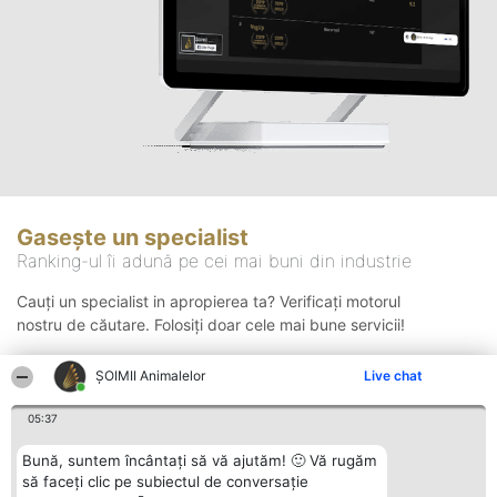
Gasește un specialist
Ranking-ul îi adună pe cei mai buni din industrie
Cauți un specialist in apropierea ta? Verificați motorul
nostru de căutare. Folosiți doar cele mai bune servicii!
ŞOIMII Animalelor
Live chat
Căutare
05:37
Bună, suntem încântați să vă ajutăm! 🙂 Vă rugăm
să faceți clic pe subiectul de conversație