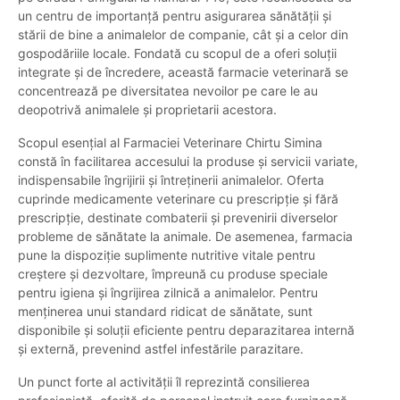
un centru de importanță pentru asigurarea sănătății și
stării de bine a animalelor de companie, cât și a celor din
gospodăriile locale. Fondată cu scopul de a oferi soluții
integrate și de încredere, această farmacie veterinară se
concentrează pe diversitatea nevoilor pe care le au
deopotrivă animalele și proprietarii acestora.
Scopul esențial al Farmaciei Veterinare Chirtu Simina
constă în facilitarea accesului la produse și servicii variate,
indispensabile îngrijirii și întreținerii animalelor. Oferta
cuprinde medicamente veterinare cu prescripție și fără
prescripție, destinate combaterii și prevenirii diverselor
probleme de sănătate la animale. De asemenea, farmacia
pune la dispoziție suplimente nutritive vitale pentru
creștere și dezvoltare, împreună cu produse speciale
pentru igiena și îngrijirea zilnică a animalelor. Pentru
menținerea unui standard ridicat de sănătate, sunt
disponibile și soluții eficiente pentru deparazitarea internă
și externă, prevenind astfel infestările parazitare.
Un punct forte al activității îl reprezintă consilierea