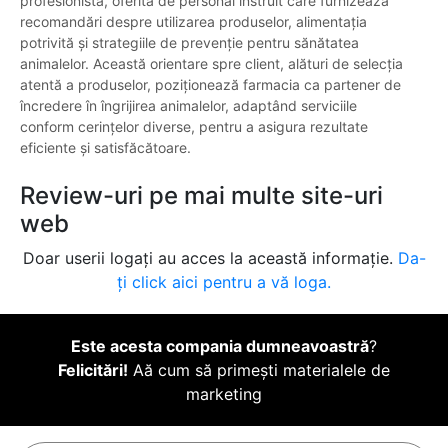
profesionistă, oferită de personal instruit care furnizează
recomandări despre utilizarea produselor, alimentația
potrivită și strategiile de prevenție pentru sănătatea
animalelor. Această orientare spre client, alături de selecția
atentă a produselor, poziționează farmacia ca partener de
încredere în îngrijirea animalelor, adaptând serviciile
conform cerințelor diverse, pentru a asigura rezultate
eficiente și satisfăcătoare.
Review-uri pe mai multe site-uri
web
Doar userii logați au acces la această informație.
Da-
ți click aici pentru a vă loga.
Este acesta compania dumneavoastră
?
Felicitări!
Aă cum să primești materialele de
marketing