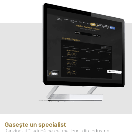
Gasește un specialist
Ranking-ul îi adună pe cei mai buni din industrie