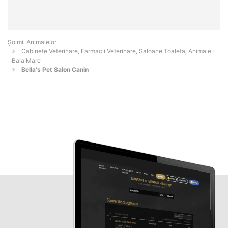
Şoimii Animalelor
Cabinete Veterinare, Farmacii Veterinare, Saloane Toaletaj Animale -
Baia Mare
Bella's Pet Salon Canin