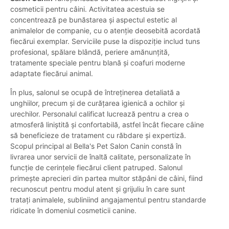
cosmeticii pentru câini. Activitatea acestuia se
concentrează pe bunăstarea și aspectul estetic al
animalelor de companie, cu o atenție deosebită acordată
fiecărui exemplar. Serviciile puse la dispoziție includ tuns
profesional, spălare blândă, periere amănunțită,
tratamente speciale pentru blană și coafuri moderne
adaptate fiecărui animal.
În plus, salonul se ocupă de întreținerea detaliată a
unghiilor, precum și de curățarea igienică a ochilor și
urechilor. Personalul calificat lucrează pentru a crea o
atmosferă liniștită și confortabilă, astfel încât fiecare câine
să beneficieze de tratament cu răbdare și expertiză.
Scopul principal al Bella's Pet Salon Canin constă în
livrarea unor servicii de înaltă calitate, personalizate în
funcție de cerințele fiecărui client patruped. Salonul
primește aprecieri din partea multor stăpâni de câini, fiind
recunoscut pentru modul atent și grijuliu în care sunt
tratați animalele, subliniind angajamentul pentru standarde
ridicate în domeniul cosmeticii canine.