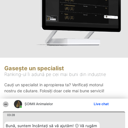
Gasește un specialist
Ranking-ul îi adună pe cei mai buni din industrie
Cauți un specialist in apropierea ta? Verificați motorul
nostru de căutare. Folosiți doar cele mai bune servicii!
ŞOIMII Animalelor
Live chat
Căutare
03:28
Bună, suntem încântați să vă ajutăm! 🙂 Vă rugăm