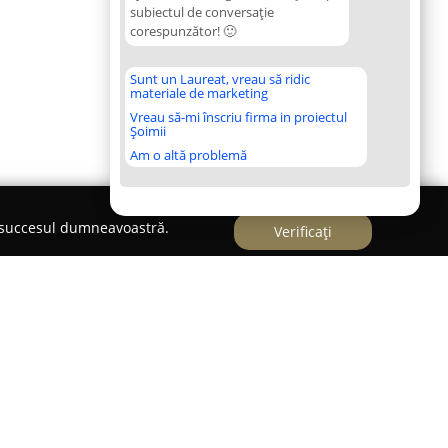
subiectul de conversație
corespunzător! 🙂
Sunt un Laureat, vreau să ridic
materiale de marketing
Vreau să-mi înscriu firma in proiectul
Șoimii
Am o altă problemă
e succesul dumneavoastră.
Verificați
006,
Top Dog K9
s-a remarcat ca un punct de