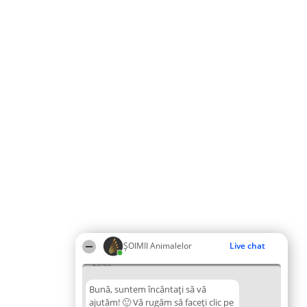
ŞOIMII Animalelor
Live chat
23:03
Bună, suntem încântați să vă
ajutăm! 🙂 Vă rugăm să faceți clic pe