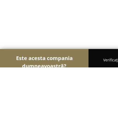
Este acesta compania
Verifica
dumneavoastră?
Şoimii Animalelor
Cabinete Veterinare, Farmacii
Top Dog K9