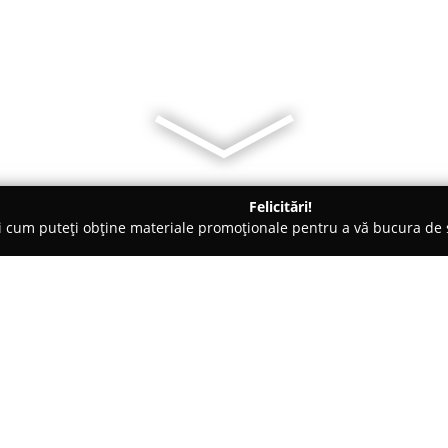
Felicitări!
ți cum puteți obține materiale promoționale pentru a vă bucura d
 Veterinare, Saloane Toaletaj Animale - Ciacova
Top Dog K9
Despre companie:
Fondată în primăvara anului 2