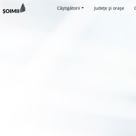
Câștigătorii
Județe și orașe