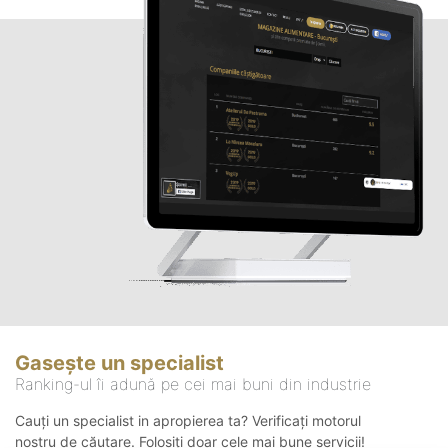
Gasește un specialist
Ranking-ul îi adună pe cei mai buni din industrie
Cauți un specialist in apropierea ta? Verificați motorul
nostru de căutare. Folosiți doar cele mai bune servicii!