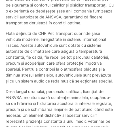
pe siguranța și confortul câinilor și pisicilor transportați. Cu
o experiență ce depășește șase ani, compania furnizează
servicii autorizate de ANSVSA, garantând că fiecare
transport se derulează în condiții optime.
Flota deținută de CHR Pet Transport cuprinde șase
vehicule moderne, înregistrate în sistemul internațional
Traces. Aceste autovehicule sunt dotate cu sisteme
automate de climatizare care asigură o temperatură
constantă, fie caldă, fie rece, pe tot parcursul călătoriei,
precum și acoperișuri care oferă protecție împotriva
soarelui. Pentru a contribui la o atmosferă plăcută și a
diminua stresul animalelor, autovehiculele sunt prevăzute
și cu un sistem audio ce redă muzică selecționată special.
De-a lungul drumului, personalul calificat, licențiat de
ANSVSA, monitorizează cu atenție animalele, ocupându-
se de hrănirea și hidratarea acestora la intervale regulate,
precum și de schimbarea lenjeriei de pat atunci când este
necesar. Un element distinctiv al acestor servicii îl
reprezintă prezența constantă a unui medic veterinar pe