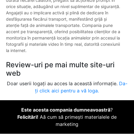
durata fiecărei călătorii, pregătit să acționeze prompt în
orice situație, adăugând un nivel suplimentar de siguranță.
Angajații au o implicare activă și plină de dedicare în
desfășurarea fiecărui transport, manifestând grijă și
atenție față de animalele transportate. Compania pune
accent pe transparență, oferind posibilitatea clienților de a
monitoriza în permanență locația animalelor prin accesul la
fotografii și materiale video în timp real, datorită conexiunii
la internet.
Review-uri pe mai multe site-uri
web
Doar userii logați au acces la această informație.
Da-
ți click aici pentru a vă loga.
Este acesta compania dumneavoastră
?
Felicitări!
Aă cum să primești materialele de
marketing