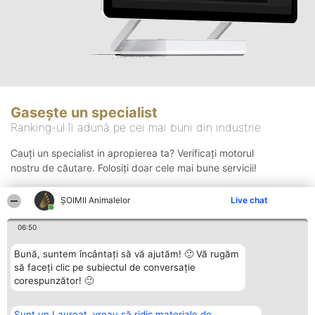
Gasește un specialist
Ranking-ul îi adună pe cei mai buni din industrie
Cauți un specialist in apropierea ta? Verificați motorul
nostru de căutare. Folosiți doar cele mai bune servicii!
ŞOIMII Animalelor
Live chat
Căutare
06:50
Bună, suntem încântați să vă ajutăm! 🙂 Vă rugăm
să faceți clic pe subiectul de conversație
corespunzător! 🙂
Sunt un Laureat, vreau să ridic materiale de