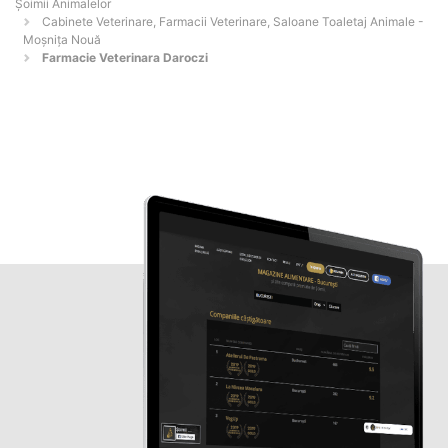
Şoimii Animalelor
Cabinete Veterinare, Farmacii Veterinare, Saloane Toaletaj Animale -
Moşniţa Nouă
Farmacie Veterinara Daroczi