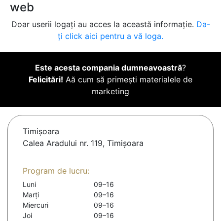
web
Doar userii logați au acces la această informație.
Da-
ți click aici pentru a vă loga.
Este acesta compania dumneavoastră
?
Felicitări!
Aă cum să primești materialele de
marketing
Timişoara
Calea Aradului nr. 119, Timișoara
Program de lucru:
Luni
09–16
Marți
09–16
Miercuri
09–16
Joi
09–16