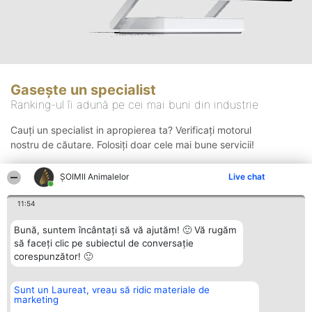
Gasește un specialist
Ranking-ul îi adună pe cei mai buni din industrie
Cauți un specialist in apropierea ta? Verificați motorul
nostru de căutare. Folosiți doar cele mai bune servicii!
ŞOIMII Animalelor
Live chat
Căutare
11:54
Bună, suntem încântați să vă ajutăm! 🙂 Vă rugăm
să faceți clic pe subiectul de conversație
corespunzător! 🙂
Sunt un Laureat, vreau să ridic materiale de
Organizator Ranking
Plebiscyt
Contact
marketing
BRIGHT SOLUTIONS BR SRL
Câștigătorii
Contact
Aleea Timisul De Sus 2 Bl. A30
Lista Tuturor