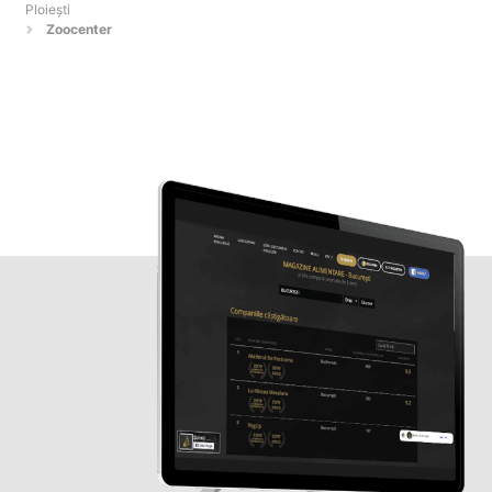
Ploieşti
Zoocenter