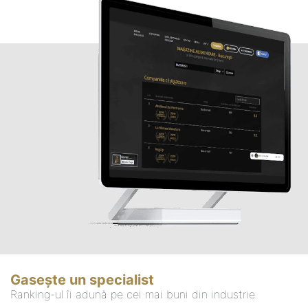
Gasește un specialist
Ranking-ul îi adună pe cei mai buni din industrie