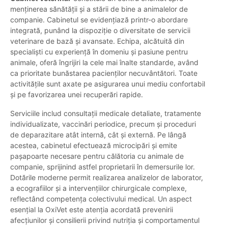
menținerea sănătății și a stării de bine a animalelor de
companie. Cabinetul se evidențiază printr-o abordare
integrată, punând la dispoziție o diversitate de servicii
veterinare de bază și avansate. Echipa, alcătuită din
specialiști cu experiență în domeniu și pasiune pentru
animale, oferă îngrijiri la cele mai înalte standarde, având
ca prioritate bunăstarea pacienților necuvântători. Toate
activitățile sunt axate pe asigurarea unui mediu confortabil
și pe favorizarea unei recuperări rapide.
Serviciile includ consultații medicale detaliate, tratamente
individualizate, vaccinări periodice, precum și proceduri
de deparazitare atât internă, cât și externă. Pe lângă
acestea, cabinetul efectuează microcipări și emite
pașapoarte necesare pentru călătoria cu animale de
companie, sprijinind astfel proprietarii în demersurile lor.
Dotările moderne permit realizarea analizelor de laborator,
a ecografiilor și a intervențiilor chirurgicale complexe,
reflectând competența colectivului medical. Un aspect
esențial la OxiVet este atenția acordată prevenirii
afecțiunilor și consilierii privind nutriția și comportamentul