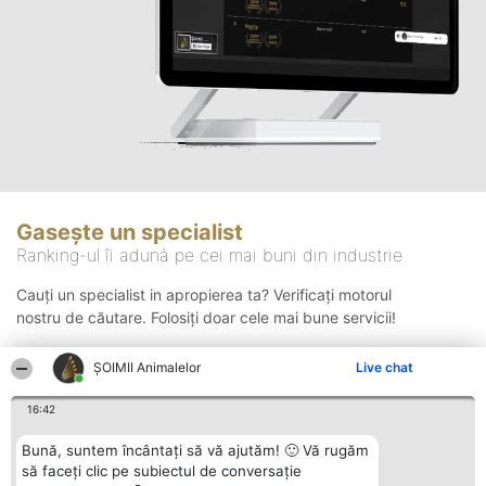
Gasește un specialist
Ranking-ul îi adună pe cei mai buni din industrie
Cauți un specialist in apropierea ta? Verificați motorul
nostru de căutare. Folosiți doar cele mai bune servicii!
ŞOIMII Animalelor
Live chat
Căutare
16:42
Bună, suntem încântați să vă ajutăm! 🙂 Vă rugăm
să faceți clic pe subiectul de conversație