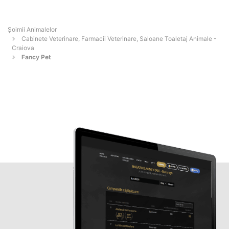
Şoimii Animalelor
Cabinete Veterinare, Farmacii Veterinare, Saloane Toaletaj Animale -
Craiova
Fancy Pet