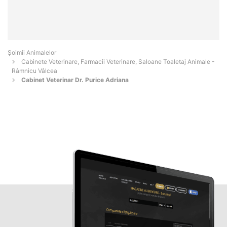
Şoimii Animalelor
Cabinete Veterinare, Farmacii Veterinare, Saloane Toaletaj Animale -
Râmnicu Vâlcea
Cabinet Veterinar Dr. Purice Adriana