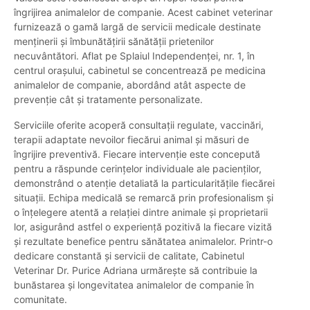
îngrijirea animalelor de companie. Acest cabinet veterinar
furnizează o gamă largă de servicii medicale destinate
menținerii și îmbunătățirii sănătății prietenilor
necuvântători. Aflat pe Splaiul Independenței, nr. 1, în
centrul orașului, cabinetul se concentrează pe medicina
animalelor de companie, abordând atât aspecte de
prevenție cât și tratamente personalizate.
Serviciile oferite acoperă consultații regulate, vaccinări,
terapii adaptate nevoilor fiecărui animal și măsuri de
îngrijire preventivă. Fiecare intervenție este concepută
pentru a răspunde cerințelor individuale ale pacienților,
demonstrând o atenție detaliată la particularitățile fiecărei
situații. Echipa medicală se remarcă prin profesionalism și
o înțelegere atentă a relației dintre animale și proprietarii
lor, asigurând astfel o experiență pozitivă la fiecare vizită
și rezultate benefice pentru sănătatea animalelor. Printr-o
dedicare constantă și servicii de calitate, Cabinetul
Veterinar Dr. Purice Adriana urmărește să contribuie la
bunăstarea și longevitatea animalelor de companie în
comunitate.