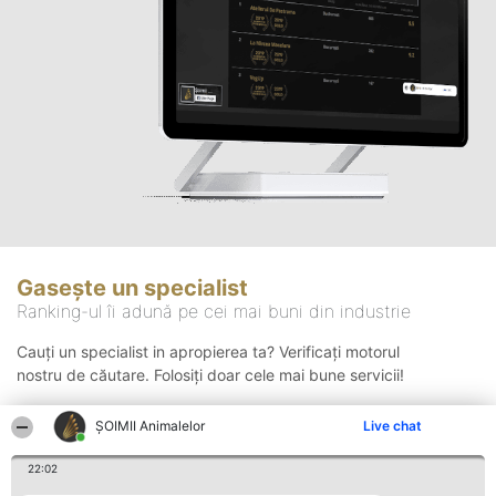
Gasește un specialist
Ranking-ul îi adună pe cei mai buni din industrie
Cauți un specialist in apropierea ta? Verificați motorul
nostru de căutare. Folosiți doar cele mai bune servicii!
ŞOIMII Animalelor
Live chat
Căutare
22:02