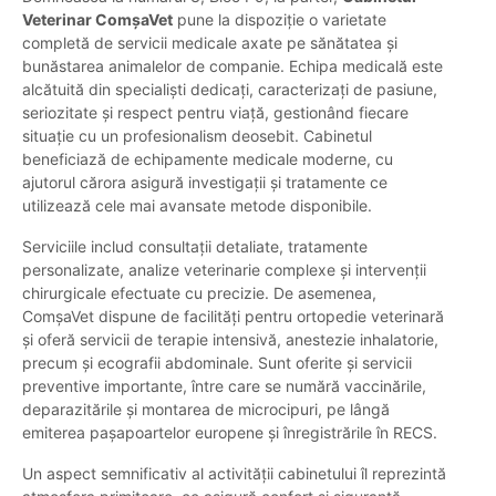
Veterinar ComșaVet
pune la dispoziție o varietate
completă de servicii medicale axate pe sănătatea și
bunăstarea animalelor de companie. Echipa medicală este
alcătuită din specialiști dedicați, caracterizați de pasiune,
seriozitate și respect pentru viață, gestionând fiecare
situație cu un profesionalism deosebit. Cabinetul
beneficiază de echipamente medicale moderne, cu
ajutorul cărora asigură investigații și tratamente ce
utilizează cele mai avansate metode disponibile.
Serviciile includ consultații detaliate, tratamente
personalizate, analize veterinarie complexe și intervenții
chirurgicale efectuate cu precizie. De asemenea,
ComșaVet dispune de facilități pentru ortopedie veterinară
și oferă servicii de terapie intensivă, anestezie inhalatorie,
precum și ecografii abdominale. Sunt oferite și servicii
preventive importante, între care se numără vaccinările,
deparazitările și montarea de microcipuri, pe lângă
emiterea pașapoartelor europene și înregistrările în RECS.
Un aspect semnificativ al activității cabinetului îl reprezintă