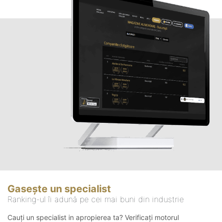
Gasește un specialist
Ranking-ul îi adună pe cei mai buni din industrie
Cauți un specialist in apropierea ta? Verificați motorul