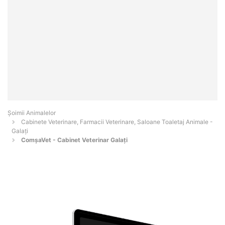
Şoimii Animalelor
Cabinete Veterinare, Farmacii Veterinare, Saloane Toaletaj Animale -
Galaţi
ComșaVet - Cabinet Veterinar Galați