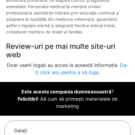
atmosfera primitoare, ce asigură confort și siguranță
animalelor. Personalul medical își menține nivelul
profesional la standarde ridicate prin educație continuă și
adaptare la noutățile din medicina veterinară, garantând
astfel o îngrijire atentă și adaptată fiecărui animal tratat,
considerat membru de drept al familiei.
Review-uri pe mai multe site-uri
web
Doar userii logați au acces la această informație.
Da-
ți click aici pentru a vă loga.
Este acesta compania dumneavoastră
?
Felicitări!
Aă cum să primești materialele de
marketing
Galaţi