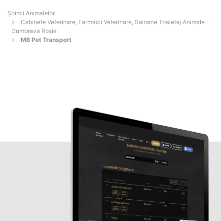
Şoimii Animalelor
Cabinete Veterinare, Farmacii Veterinare, Saloane Toaletaj Animale -
Dumbrava Roşie
MB Pet Transport