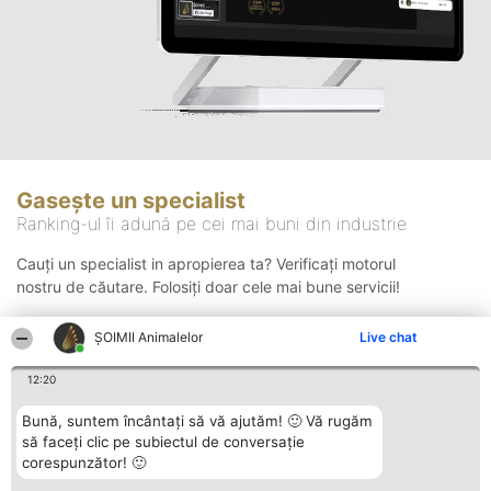
Gasește un specialist
Ranking-ul îi adună pe cei mai buni din industrie
Cauți un specialist in apropierea ta? Verificați motorul
nostru de căutare. Folosiți doar cele mai bune servicii!
ŞOIMII Animalelor
Live chat
Căutare
12:20
Bună, suntem încântați să vă ajutăm! 🙂 Vă rugăm
să faceți clic pe subiectul de conversație
corespunzător! 🙂