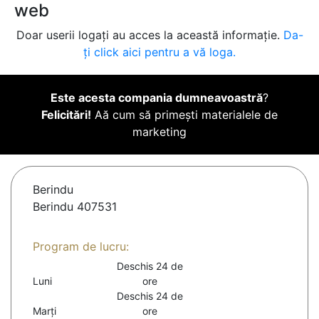
web
Doar userii logați au acces la această informație.
Da-
ți click aici pentru a vă loga.
Este acesta compania dumneavoastră
?
Felicitări!
Aă cum să primești materialele de
marketing
Berindu
Berindu 407531
Program de lucru:
Deschis 24 de
Luni
ore
Deschis 24 de
Marți
ore