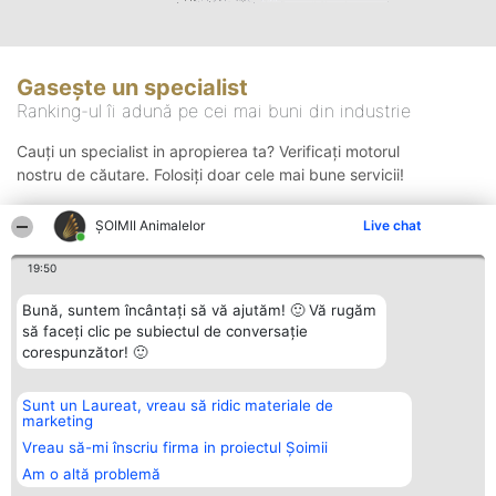
Gasește un specialist
Ranking-ul îi adună pe cei mai buni din industrie
Cauți un specialist in apropierea ta? Verificați motorul
nostru de căutare. Folosiți doar cele mai bune servicii!
ŞOIMII Animalelor
Live chat
Căutare
19:50
Bună, suntem încântați să vă ajutăm! 🙂 Vă rugăm
să faceți clic pe subiectul de conversație
corespunzător! 🙂
Sunt un Laureat, vreau să ridic materiale de
Organizator Ranking
Plebiscyt
Contact
marketing
BRIGHT SOLUTIONS BR SRL
Câștigătorii
Contact
Aleea Timisul De Sus 2 Bl. A30
Lista Tuturor
Vreau să-mi înscriu firma in proiectul Șoimii
Sc. A Et. 4 Ap. 13 Cod 061952
Laureaților
Am o altă problemă
București
Reguli
CUI 36737675
Statut