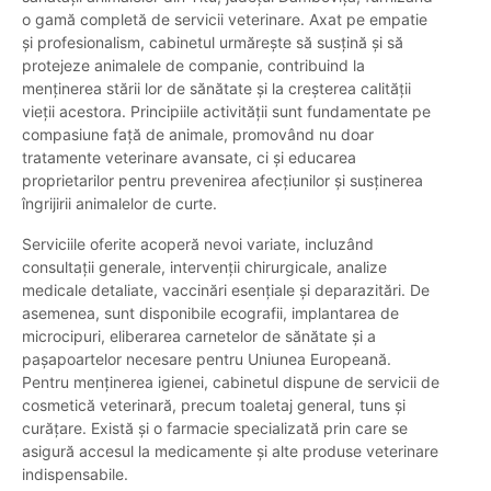
o gamă completă de servicii veterinare. Axat pe empatie
și profesionalism, cabinetul urmărește să susțină și să
protejeze animalele de companie, contribuind la
menținerea stării lor de sănătate și la creșterea calității
vieții acestora. Principiile activității sunt fundamentate pe
compasiune față de animale, promovând nu doar
tratamente veterinare avansate, ci și educarea
proprietarilor pentru prevenirea afecțiunilor și susținerea
îngrijirii animalelor de curte.
Serviciile oferite acoperă nevoi variate, incluzând
consultații generale, intervenții chirurgicale, analize
medicale detaliate, vaccinări esențiale și deparazitări. De
asemenea, sunt disponibile ecografii, implantarea de
microcipuri, eliberarea carnetelor de sănătate și a
pașapoartelor necesare pentru Uniunea Europeană.
Pentru menținerea igienei, cabinetul dispune de servicii de
cosmetică veterinară, precum toaletaj general, tuns și
curățare. Există și o farmacie specializată prin care se
asigură accesul la medicamente și alte produse veterinare
indispensabile.