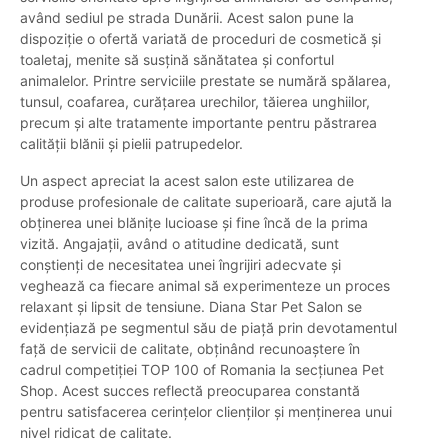
având sediul pe strada Dunării. Acest salon pune la
dispoziție o ofertă variată de proceduri de cosmetică și
toaletaj, menite să susțină sănătatea și confortul
animalelor. Printre serviciile prestate se numără spălarea,
tunsul, coafarea, curățarea urechilor, tăierea unghiilor,
precum și alte tratamente importante pentru păstrarea
calității blănii și pielii patrupedelor.
Un aspect apreciat la acest salon este utilizarea de
produse profesionale de calitate superioară, care ajută la
obținerea unei blănițe lucioase și fine încă de la prima
vizită. Angajații, având o atitudine dedicată, sunt
conștienți de necesitatea unei îngrijiri adecvate și
veghează ca fiecare animal să experimenteze un proces
relaxant și lipsit de tensiune. Diana Star Pet Salon se
evidențiază pe segmentul său de piață prin devotamentul
față de servicii de calitate, obținând recunoaștere în
cadrul competiției TOP 100 of Romania la secțiunea Pet
Shop. Acest succes reflectă preocuparea constantă
pentru satisfacerea cerințelor clienților și menținerea unui
nivel ridicat de calitate.