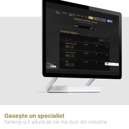
Gasește un specialist
Ranking-ul îi adună pe cei mai buni din industrie