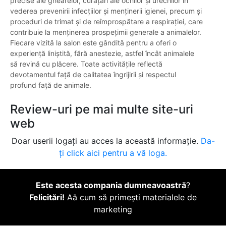
precise ale ghearelor, curățări ale ochilor și urechilor în
vederea prevenirii infecțiilor și menținerii igienei, precum și
proceduri de trimat și de reîmprospătare a respirației, care
contribuie la menținerea prospețimii generale a animalelor.
Fiecare vizită la salon este gândită pentru a oferi o
experiență liniștită, fără anestezie, astfel încât animalele
să revină cu plăcere. Toate activitățile reflectă
devotamentul față de calitatea îngrijirii și respectul
profund față de animale.
Review-uri pe mai multe site-uri
web
Doar userii logați au acces la această informație.
Da-
ți click aici pentru a vă loga.
Este acesta compania dumneavoastră
?
Felicitări!
Aă cum să primești materialele de
marketing