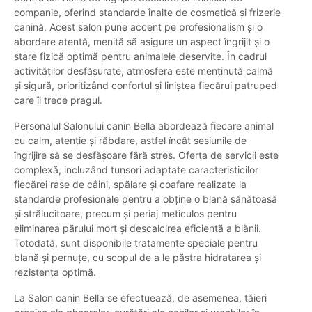
companie, oferind standarde înalte de cosmetică și frizerie
canină. Acest salon pune accent pe profesionalism și o
abordare atentă, menită să asigure un aspect îngrijit și o
stare fizică optimă pentru animalele deservite. În cadrul
activităților desfășurate, atmosfera este menținută calmă
și sigură, prioritizând confortul și liniștea fiecărui patruped
care îi trece pragul.
Personalul Salonului canin Bella abordează fiecare animal
cu calm, atenție și răbdare, astfel încât sesiunile de
îngrijire să se desfășoare fără stres. Oferta de servicii este
complexă, incluzând tunsori adaptate caracteristicilor
fiecărei rase de câini, spălare și coafare realizate la
standarde profesionale pentru a obține o blană sănătoasă
și strălucitoare, precum și periaj meticulos pentru
eliminarea părului mort și descalcirea eficientă a blănii.
Totodată, sunt disponibile tratamente speciale pentru
blană și pernuțe, cu scopul de a le păstra hidratarea și
rezistența optimă.
La Salon canin Bella se efectuează, de asemenea, tăieri