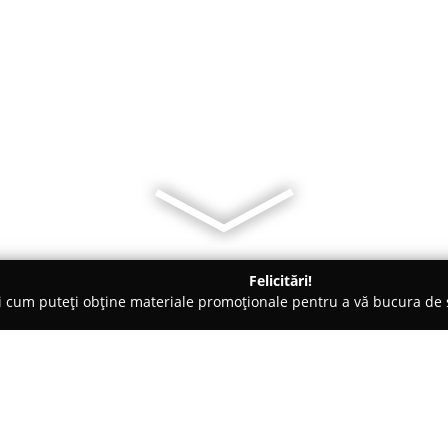
Felicitări!
ți cum puteți obține materiale promoționale pentru a vă bucura d
 Veterinare, Saloane Toaletaj Animale - Rădăuţi
Dresaj Canin H