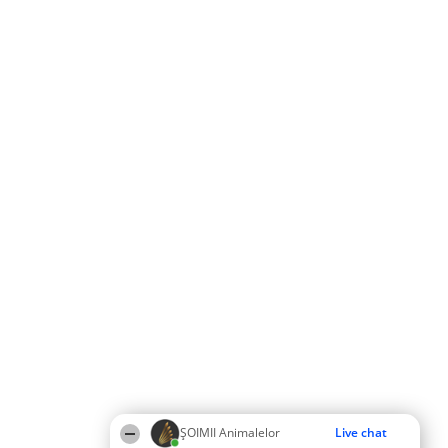
ŞOIMII Animalelor
Live chat