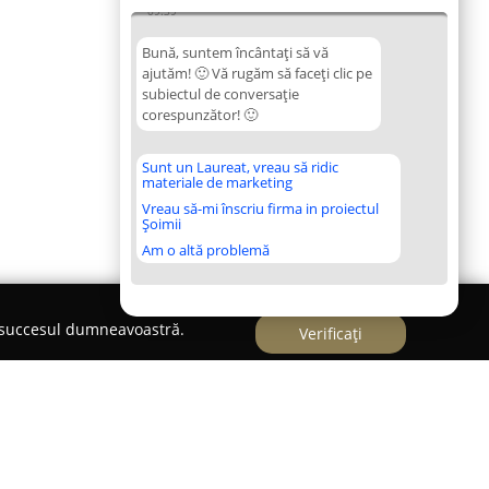
09:39
Bună, suntem încântați să vă
ajutăm! 🙂 Vă rugăm să faceți clic pe
subiectul de conversație
corespunzător! 🙂
Sunt un Laureat, vreau să ridic
materiale de marketing
Vreau să-mi înscriu firma in proiectul
Șoimii
Am o altă problemă
e succesul dumneavoastră.
Verificați
arand