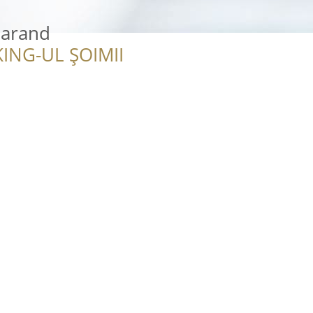
Harand
ING-UL ȘOIMII