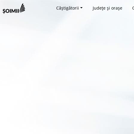
Câștigătorii
Județe și orașe