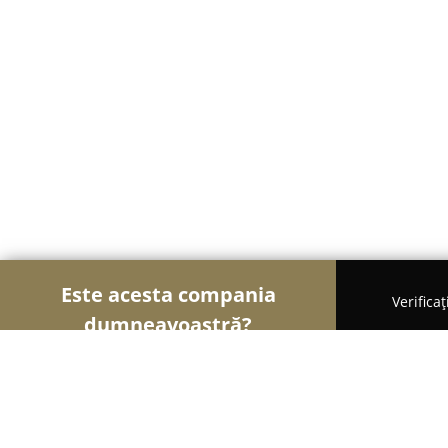
Este acesta compania
Verifica
dumneavoastră?
Şoimii Animalelor
Cabinete Veterinare, Farmacii