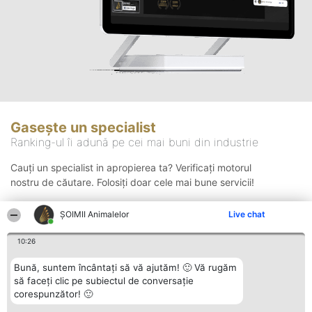
Gasește un specialist
Ranking-ul îi adună pe cei mai buni din industrie
Cauți un specialist in apropierea ta? Verificați motorul
nostru de căutare. Folosiți doar cele mai bune servicii!
ŞOIMII Animalelor
Live chat
Căutare
10:26
Bună, suntem încântați să vă ajutăm! 🙂 Vă rugăm
să faceți clic pe subiectul de conversație
corespunzător! 🙂