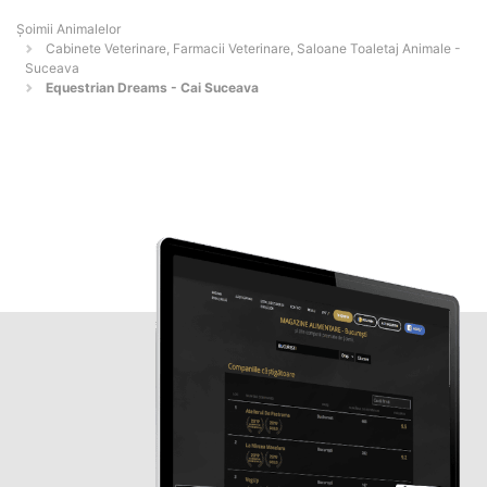
Şoimii Animalelor
Cabinete Veterinare, Farmacii Veterinare, Saloane Toaletaj Animale -
Suceava
Equestrian Dreams - Cai Suceava